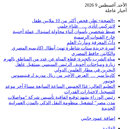
الأحد, أغسطس 9 2026
أخبار عاجلة
«الصحة» تعلن فحص أكثر من 10 ملايين طفل
لاتتركيني اتأذى … علياء حلمي
ضبط شخصين بأسوان أثناء محاولة استبدال عملة أجنبية
خارج القنوات الرسمية
دأبُ المعرفةِ ومآربُ العلمِ
اسرة جريدة ستات شاطرة تهنئ أبطال اكاديميه المصري
والكابتن حافظ المصري
مياه الشرب بالجيزة: قطع المياه عن عدد من المناطق بالهرم
زيارة ومباحثات أخوية.. الرئيس السيسي يستقبل عاهل
البحرين في مطار العلمين الدولي
كادينا سير … العرض الأخير من ريال مدريد لـ فينيسوس
جونيور
التعليم العالي: غدًا الخميس الساعة السابعة مساءً آخر موعد
للتسجيل لاختبارات القدرات
رئيس الوزراء يشهد توقيع اتفاقية تأسيس شركة “مواصلات
مدن مصر” لتشغيل منظومة النقل الذكي بالمدن العمرانية
الجديدة
إضافة عمود جانبي
القائمة