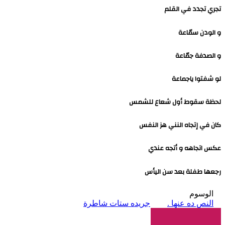
تجري تجدد في القلم
و الودن سمّاعة
و الصدفة جمّاعة
لو شفتوا ياجماعة
لحظة سقوط أول شعاع للشمس
كان في إتجاه النني هز النفس
عكس اتجاهه و أتجه عندي
رجعها طفلة بعد سن اليأس
الوسوم
النص ده عنها .
جريده ستات شاطرة