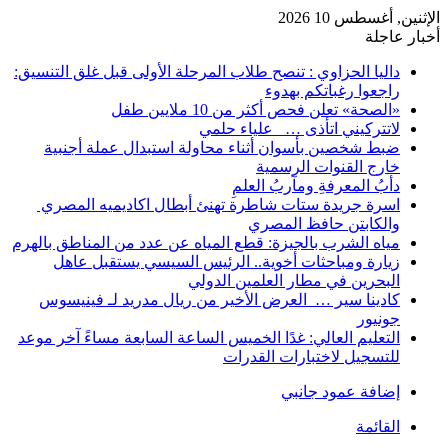
الإثنين, أغسطس 10 2026
أخبار عاجلة
داليا الحزاوي : تنصح طلاب المرحلة الأولى قبل غلق التنسيق:
راجعوا رغباتكم بهدوء
«الصحة» تعلن فحص أكثر من 10 ملايين طفل
لاتتركيني اتأذى … علياء حلمي
ضبط شخصين بأسوان أثناء محاولة استبدال عملة أجنبية
خارج القنوات الرسمية
دأبُ المعرفةِ ومآربُ العلمِ
اسرة جريدة ستات شاطرة تهنئ أبطال اكاديميه المصري
والكابتن حافظ المصري
مياه الشرب بالجيزة: قطع المياه عن عدد من المناطق بالهرم
زيارة ومباحثات أخوية.. الرئيس السيسي يستقبل عاهل
البحرين في مطار العلمين الدولي
كادينا سير … العرض الأخير من ريال مدريد لـ فينيسوس
جونيور
التعليم العالي: غدًا الخميس الساعة السابعة مساءً آخر موعد
للتسجيل لاختبارات القدرات
إضافة عمود جانبي
القائمة