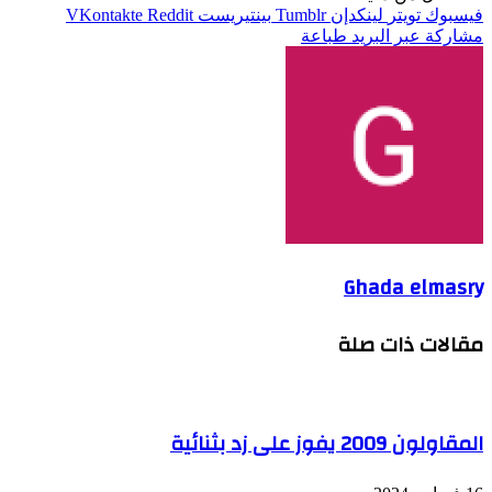
فيسبوك
تويتر
لينكدإن
بينتيريست
مشاركة عبر البريد
طباعة
Ghada elmasry
مقالات ذات صلة
المقاولون 2009 يفوز على زد بثنائية