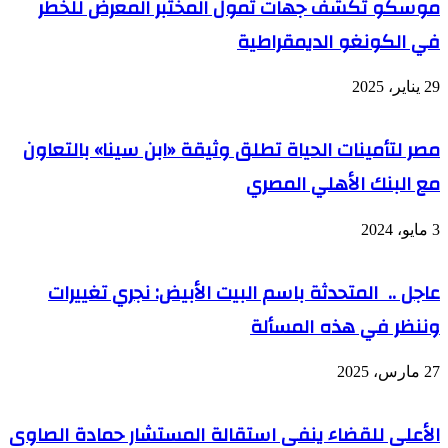
موسكو تكشف جهات تمول المختبر المعرض للخطر
في الكونغو الديمقراطية
29 يناير، 2025
مصر لتأمينات الحياة تطلق وثيقة «ابن سينا» بالتعاون
مع البنك الأهلي المصري
3 مايو، 2024
عاجل .. المتحدثة باسم البيت الأبيض: نجري تغييرات
وننظر في هذه المسألة
27 مارس، 2025
الأعلى للقضاء ينفى استقالة المستشار حمادة الصاوى