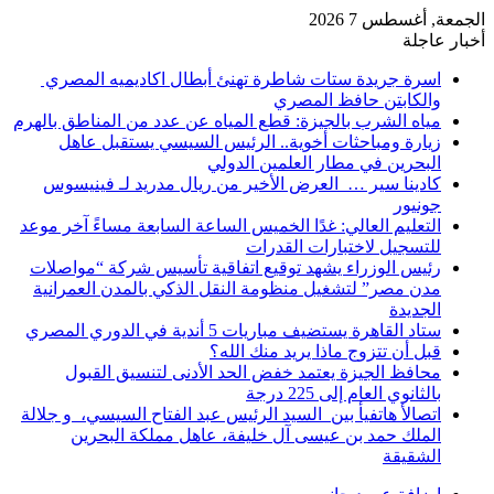
الجمعة, أغسطس 7 2026
أخبار عاجلة
اسرة جريدة ستات شاطرة تهنئ أبطال اكاديميه المصري
والكابتن حافظ المصري
مياه الشرب بالجيزة: قطع المياه عن عدد من المناطق بالهرم
زيارة ومباحثات أخوية.. الرئيس السيسي يستقبل عاهل
البحرين في مطار العلمين الدولي
كادينا سير … العرض الأخير من ريال مدريد لـ فينيسوس
جونيور
التعليم العالي: غدًا الخميس الساعة السابعة مساءً آخر موعد
للتسجيل لاختبارات القدرات
رئيس الوزراء يشهد توقيع اتفاقية تأسيس شركة “مواصلات
مدن مصر” لتشغيل منظومة النقل الذكي بالمدن العمرانية
الجديدة
ستاد القاهرة يستضيف مباريات 5 أندية في الدوري المصري
قبل أن تتزوج ماذا يريد منك الله؟
محافظ الجيزة يعتمد خفض الحد الأدنى لتنسيق القبول
بالثانوي العام إلى 225 درجة
اتصالأ هاتفيأ بين السيد الرئيس عبد الفتاح السيسي، و جلالة
الملك حمد بن عيسى آل خليفة، عاهل مملكة البحرين
الشقيقة