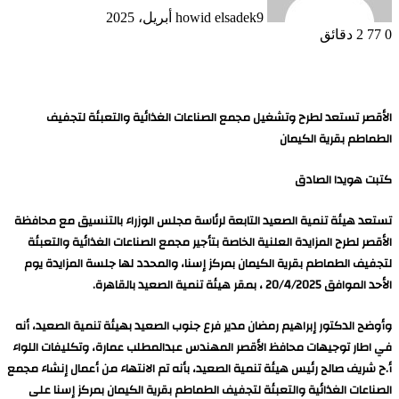
9 أبريل، 2025
howid elsadek
0
77
2 دقائق
الأقصر تستعد لطرح وتشغيل مجمع الصناعات الغذائية والتعبئة لتجفيف
الطماطم بقرية الكيمان
كتبت هويدا الصادق
تستعد هيئة تنمية الصعيد التابعة لرئاسة مجلس الوزراء بالتنسيق مع محافظة
الأقصر لطرح المزايدة العلنية الخاصة بتأجير مجمع الصناعات الغذائية والتعبئة
لتجفيف الطماطم بقرية الكيمان بمركز إسنا، والمحدد لها جلسة المزايدة يوم
الأحد الموافق 20/4/2025 ، بمقر هيئة تنمية الصعيد بالقاهرة.
وأوضح الدكتور إبراهيم رمضان مدير فرع جنوب الصعيد بهيئة تنمية الصعيد، أنه
في اطار توجيهات محافظ الأقصر المهندس عبدالمطلب عمارة، وتكليفات اللواء
أ.ح شريف صالح رئيس هيئة تنمية الصعيد، بأنه تم الانتهاء من أعمال إنشاء مجمع
الصناعات الغذائية والتعبئة لتجفيف الطماطم بقرية الكيمان بمركز إسنا على