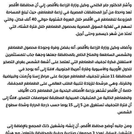
وأشار الدكتور جابر الكلحي وكيل وزارة الزراعة بالأقصر، إلي أن محافظة الأقصر
تعد واحدة من أبرز المحافظات المصرية في زراعة الطماطم، حيث تبلغ المساحة
المزروعة للطماطم في الأقصر خلال العروة الشتوية حوالي 40 ألف فدان، والتي
تسهم في تغذية السوق المصرية بمحصول الطماطم خلال فترة الشتاء، التي
تمتد من شهر ديسمبر وحتى أبريل.
وأضاف وكيل وزارة الزراعة بالأقصر، أنه بفضل وفرة وجودة محصول الطماطم
والشمس الساطعة والمناخ الخاص بالمحافظة جعلها وجهة جذب للمستثمرين
لاستغلال فكرة تجفيف الطماطم التي تعتمد على أشعة الشمس بغرض التصدير
للدول الأوربية والآسيوية وقارة أمريكا الجنوبية، لافتا إلى أنه يوجد في
المحافظة 11 منشر لتجفيف الطماطم موزعة على مراكز إسنا وأرمنت والبياضية
والقرنة، وهي مرشحة للزيادة لتلبية الطلب العالمي على الطماطم المجففة،
خاصة أن الأقصر تشتهر بزراعة الأصناف البلحية من الطماطم ذات الألياف
والطماطم الخالية من المتبقيات المبيدية المطابقة لمواصفات التصدير، لافتًا إلى
أن فترة التجفيف تستغرق من 5 إلى 15 يوما حسب درجة الحرارة وشدة سطوع
الشمس.
ومن جانبه أوضح محافظ الأقصر، أن إنشاء وتشغيل ذلك المجمع بالإضافة إلى
التشغيل السابق لعدد 3 مجمعات صناعية حرفية بالمحافظة بالتعاون مع هيئة