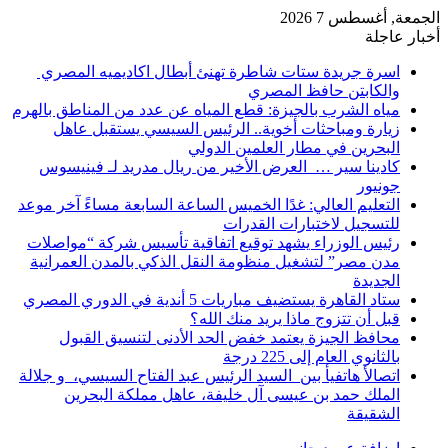
الجمعة, أغسطس 7 2026
أخبار عاجلة
اسرة جريدة ستات شاطرة تهنئ أبطال اكاديميه المصري
والكابتن حافظ المصري
مياه الشرب بالجيزة: قطع المياه عن عدد من المناطق بالهرم
زيارة ومباحثات أخوية.. الرئيس السيسي يستقبل عاهل
البحرين في مطار العلمين الدولي
كادينا سير … العرض الأخير من ريال مدريد لـ فينيسوس
جونيور
التعليم العالي: غدًا الخميس الساعة السابعة مساءً آخر موعد
للتسجيل لاختبارات القدرات
رئيس الوزراء يشهد توقيع اتفاقية تأسيس شركة “مواصلات
مدن مصر” لتشغيل منظومة النقل الذكي بالمدن العمرانية
الجديدة
ستاد القاهرة يستضيف مباريات 5 أندية في الدوري المصري
قبل أن تتزوج ماذا يريد منك الله؟
محافظ الجيزة يعتمد خفض الحد الأدنى لتنسيق القبول
بالثانوي العام إلى 225 درجة
اتصالأ هاتفيأ بين السيد الرئيس عبد الفتاح السيسي، و جلالة
الملك حمد بن عيسى آل خليفة، عاهل مملكة البحرين
الشقيقة