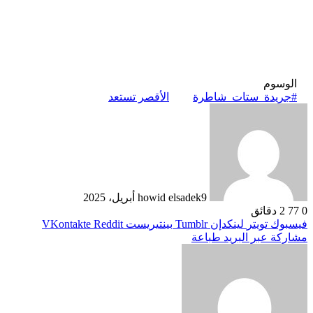
الوسوم
#جريدة_ستات_شاطرة
الأقصر تستعد
9 أبريل، 2025
howid elsadek
0
77
2 دقائق
فيسبوك
تويتر
لينكدإن
بينتيريست
مشاركة عبر البريد
طباعة