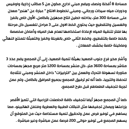
مساحة 8 أفدنة ونصف ويضم مبني اداري مكون من 5 مكاتب إدارية واوفيس
ودورات مياه سيدات ورجالي، ومبني لخطوط الانتاج ” عبارة عن “هنجر” معدن
على مساحة 300 متر، بداخله خطين انتاج مجهزين بالكامل، الأول خاص بالفرز
والغسيل والتقطيع حيث يحتوي الخط الاول على 3 مراحل للغسيل كل مرحلة
بها فلاتر لتنقية المياه لإعادة استخدامها لعدم هدر المياه وأماكن مخصصة
بالخط خاصة بالتقطيع، والخط الثاني خاص بالغربلة والفرز والتعبئة للمنتج النهائي
وماكينة خاصة بكشف المعادن .
وأشار مدير فرع جنوب الصعيد بهيئة تنمية الصعيد، إلى أن المجمع يضم عدد 3
مناشر بمساحة 3600 متر، كل منشر بمساحة 1200 متر مربع مجهز بمساحات
مناورة لسهولة التحرك والعمل بين “الترابيزات” داخل المنشر ومبني للثلاجة
للحفظ والتبريد، كما أنه تم ترفيق المجمع بجميع المرافق بالكامل، وتم عمل
تجربة لتجفيف الطماطم قبل طرح المجمع،
كما أن المجمع مجهز أيضا لتجفيف كافة الحاصلات الزراعية التي تتميز الأقصر
بزراعتها ويمكن تجفيفها مثل النباتات الطبية والعطرية وفلفل الهالبينو، مما
يساهم في توفير فرص عمل وتحقيق تنمية مستدامة حيث من المتوقع أن
يسهم المجمع فى توفير حوالى 200 فرصة عمل مباشرة وغير مباشرة .