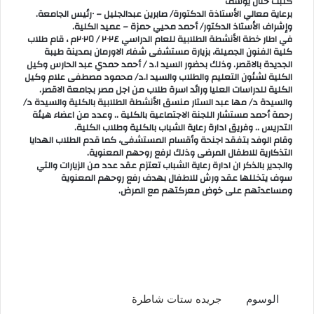
كتبت حنان يوسف
برعاية معالي الأستاذة الدكتورة/ صابرين عبدالجليل – ٠رئيس الجامعة.
وإشراف الأستاذ الدكتور/ أحمد محيي حمزة – عميد الكلية.
في اطار خطة الأنشطة الطلابية للعام الدراسي ٢٠٢٤ / ٢٠٢٥م ، قام طلاب
كلية الفنون الجميلة، بزيارة مستشفى شفاء الاورمان بمدينة طيبة
الجديدة بالاقصر. وذلك بحضور السيد ا.د / أحمد حمدي عبد الحارس وكيل
الكلية لشئون التعليم والطلاب والسيد ا.د/ محمود مصطفى علام وكيل
الكلية للدراسات العليا ورائد اسرة طلاب من اجل مصر بجامعة الاقصر.
والسيدة د/ مها عبد الستار منسق الأنشطة الطلابية بالكلية والسيدة د/
رحمة أحمد مستشار اللجنة الاجتماعية بالكلية .. وعدد من اعضاء هيئة
التدريس .. وفريق ادارة رعاية الشباب بالكلية وطلاب الكلية.
وقام الوفد بتفقد اجنحة وأقسام المستشفى، كما قدم الطلاب الهدايا
التذكارية للاطفال المرضى وذلك لرفع روحهم المعنوية.
والجدير بالذكر ان ادارة رعاية الشباب تعتزم عقد عدد من الزيارات والتي
سوف يتخللها عقد ورش للاطفال بهدف رفع روحهم المعنوية
ومساعدتهم على خوض معركتهم مع المرض.
الوسوم
جريده ستات شاطرة