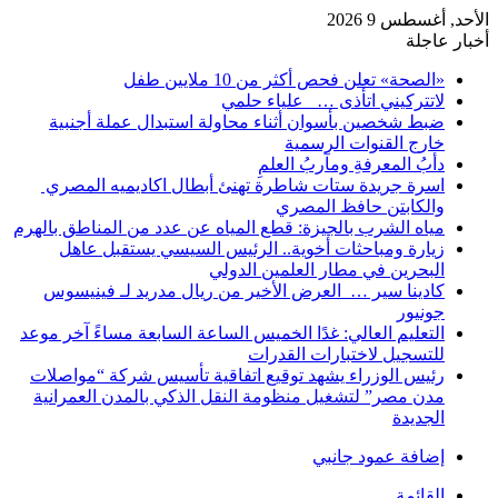
الأحد, أغسطس 9 2026
أخبار عاجلة
«الصحة» تعلن فحص أكثر من 10 ملايين طفل
لاتتركيني اتأذى … علياء حلمي
ضبط شخصين بأسوان أثناء محاولة استبدال عملة أجنبية
خارج القنوات الرسمية
دأبُ المعرفةِ ومآربُ العلمِ
اسرة جريدة ستات شاطرة تهنئ أبطال اكاديميه المصري
والكابتن حافظ المصري
مياه الشرب بالجيزة: قطع المياه عن عدد من المناطق بالهرم
زيارة ومباحثات أخوية.. الرئيس السيسي يستقبل عاهل
البحرين في مطار العلمين الدولي
كادينا سير … العرض الأخير من ريال مدريد لـ فينيسوس
جونيور
التعليم العالي: غدًا الخميس الساعة السابعة مساءً آخر موعد
للتسجيل لاختبارات القدرات
رئيس الوزراء يشهد توقيع اتفاقية تأسيس شركة “مواصلات
مدن مصر” لتشغيل منظومة النقل الذكي بالمدن العمرانية
الجديدة
إضافة عمود جانبي
القائمة