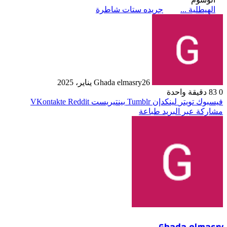
الهيطلية ...
جريده ستات شاطرة
26 يناير، 2025
Ghada elmasry
0
83
دقيقة واحدة
فيسبوك
تويتر
لينكدإن
بينتيريست
مشاركة عبر البريد
طباعة