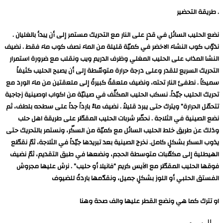
. طريقة التحضير
نضع الحليب السائل في قدرٍ على النار مع التحريك مستمر إلى أن يبدأ بالغليان .
نذوّب كوب النشاء الاخضر في كميّة قليلة من الماء نصف كوب ماء فقط . نضيف
النشا المذاب على الحليب المغلي وظرف الدريم ويب ونقلب مع ضرورة استمرار
التحريك السريع للقدر وعلى درجة حرارة متوسّطة إلى أن يصبح الحليب كثيفاً
سميكاً . نطفئ النار تحته، ونضيف ملعقةً كبيرةً إلى ملعقتين من ماء الورد مع
تحريك الحليب جيّداً. نسكب الحليب المكثّف في صينيّة من اكواب اوصينية زجاجية
تتحمّل الحرارة” ويترك حتى يبرد قليلاً . نضيف ماءً بارداً جداً على سطحه بلطف، ثم
نضع الصينية في الثلاجة . نحضّر شربات الحليب المقطّر على طريقة اهل حلب
وذلك عن طريق خلط الحليب السائل مع كميّة من السكّر، ونستمر بالتحريك حتى
يذوب السكر بشكلٍ كامل. نخرج الصينية بعد تبريدها جيّداً في الثلاجة، ثمّ نقطّع
الهيطلية إلى مكعّبات متوسطة الحجم، ونضعها في طبق التقديم، ثمّ نضيف
فوقها الحليب المقطّر مع الآيس كريم “فانيلا أو حليب” . نرش عليها مجروش
الفستق الحلبي أو اللوز بشكلٍ جميل، ونقدّمها باردةً للضيوف
او تترك كما هي ونضع القطر عليها والف صحة وهنا
الوسوم