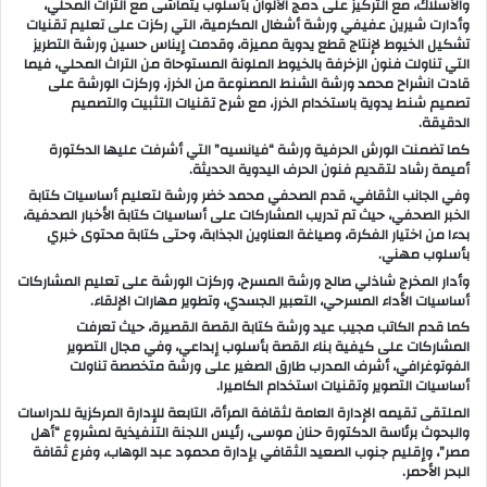
والأسلاك، مع التركيز على دمج الألوان بأسلوب يتماشى مع التراث المحلي،
وأدارت شيرين عفيفي ورشة أشغال المكرمية، التي ركزت على تعليم تقنيات
تشكيل الخيوط لإنتاج قطع يدوية مميزة، وقدمت إيناس حسين ورشة التطريز
التي تناولت فنون الزخرفة بالخيوط الملونة المستوحاة من التراث المحلي، فيما
قادت انشراح محمد ورشة الشنط المصنوعة من الخرز، وركزت الورشة على
تصميم شنط يدوية باستخدام الخرز، مع شرح تقنيات التثبيت والتصميم
الدقيقة.
كما تضمنت الورش الحرفية ورشة “فيانسيه” التي أشرفت عليها الدكتورة
أميمة رشاد لتقديم فنون الحرف اليدوية الحديثة.
وفي الجانب الثقافي، قدم الصحفي محمد خضر ورشة لتعليم أساسيات كتابة
الخبر الصحفي، حيث تم تدريب المشاركات على أساسيات كتابة الأخبار الصحفية،
بدءا من اختيار الفكرة، وصياغة العناوين الجذابة، وحتى كتابة محتوى خبري
بأسلوب مهني.
وأدار المخرج شاذلي صالح ورشة المسرح، وركزت الورشة على تعليم المشاركات
أساسيات الأداء المسرحي، التعبير الجسدي، وتطوير مهارات الإلقاء.
كما قدم الكاتب مجيب عيد ورشة كتابة القصة القصيرة، حيث تعرفت
المشاركات على كيفية بناء القصة بأسلوب إبداعي، وفي مجال التصوير
الفوتوغرافي، أشرف المدرب طارق الصغير على ورشة متخصصة تناولت
أساسيات التصوير وتقنيات استخدام الكاميرا.
الملتقى تقيمه الإدارة العامة لثقافة المرأة، التابعة للإدارة المركزية للدراسات
والبحوث برئاسة الدكتورة حنان موسى، رئيس اللجنة التنفيذية لمشروع “أهل
مصر”، وإقليم جنوب الصعيد الثقافي بإدارة محمود عبد الوهاب، وفرع ثقافة
البحر الأحمر.