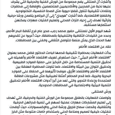
وأشارت أن الملتقى يضم مجموعة من الورش الفنية والحرفية التي يشرف
عليها نخبة من المدربين والأكاديميين المتخصصين، بالإضافة إلى محاضرات
ولقاءات تثقيفية تتناول قضايا حيوية مثل الصحة النفسية، التكنولوجيا،
والقضايا الاقتصادية، كما أشارت “هويدي” إلى أن البرنامج يتضمن ورشا حرفية
وتراثية تهدف إلى إحياء التراث المحلي وتعليم الفتيات مهارات يمكنهن
استثمارها مستقبلا.
شهد اليوم الأول للملتقى حضور محمد رجب، مدير عام فرع ثقافة البحر الأحمر،
وعدد من القيادات الثقافية والتنفيذية بالمحافظة، حيث أعربوا عن تقديرهم
لهذا الحدث الذي يمثل منصة للتواصل الثقافي والفني بين المحافظات.
لقاء عن الاقتصاد الأخضر
بدأت الفعاليات بمحاضرة تثقيفية قدمها الباحث الدكتور فاضل محمد بعنوان
“الاقتصاد الأخضر البيئي”، حيث استعرض تعريف الاقتصاد الأخضر وأهميته في
تحقيق التنمية المستدامة من خلال التركيز على حماية الموارد الطبيعية
وتحقيق التوازن بين البيئة والاقتصاد، كما تناولت المحاضرة العلاقة بين
الاقتصاد الأخضر والاقتصاد الأزرق، موضحا تأثيرهما في الحفاظ على الموارد
البحرية والبرية، كما قدم المحاضر أمثلة تطبيقية مثل مشروعات الطاقة
المتجددة وإعادة التدوير، والتي تعد من أبرز أدوات الاقتصاد الأخضر لتحقيق
التنمية البيئية والاجتماعية في المحافظات الحدودية.
ورش الملتقى
وتواصلت الفعاليات بانطلاق مجموعة من الورش الفنية والحرفية، التي تهدف
إلى تعليم المشاركات مهارات عملية تسهم في تنمية قدراتهن الحرفية
والثقافية، وقدمت سماح فاروق ورشة الحلي والإكسسوارات، حيث أوضحت
للفتيات كيفية تصميم وصناعة الحلي باستخدام خامات متنوعة مثل الخرز