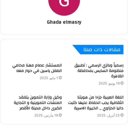
Ghada elmasry
مقالات ذات صلة
رسمياً وبالزي الرسمي : تطبيق
المستشار عصام مهنا محامي
منظومة السايس بمحافظة
الطفل ياسين في حوار معه
القاهرة
1 مايو، 2025
19 يونيو، 2025
اللغة العربية جزءا من هويتنا
وكيل وزارة التموين يتفقد
الثقافية يجب الحفاظ عليها كتبت
المنشآت التموينية و التجارية
داليا الحزاوي _ الخبيرة الاسرية
الكبرى داخل مدينة الأقصر
23 أبريل، 2025
18 مارس، 2025