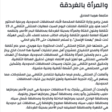
والمرأة بالغردقة
متابعة هويدا الصادق
ضمن برامج وزارة الثقافة المقدمة لأبناء المحافظات الحدودية، وبرعاية الدكتور
أحمد هنو، وزير الثقافة، انطلقت اليوم السبت فعاليات الملتقى الثقافي الـ 19
لثقافة وفنون الفتاة والمرأة بمدينة الغردقة بمحافظة البحر الأحمر، وتنظمه
الهيئة العامة لقصور الثقافة بإشراف الكاتب محمد ناصف، نائب رئيس الهيئة،
تحت شعار “يهمنا الإنسان”، و تستمر الفعاليات حتى 29 يناير الحالي.
في كلمتها خلال افتتاح الملتقى، أكدت الدكتورة دينا هويدي، مدير عام ثقافة
المرأة والمدير التنفيذي لمشروع أهل مصر للفتيات أهمية هذا الحدث الذي يركز
على دعم وتمكين المرأة والفتاة في المحافظات الحدودية، موضحة أن الهدف
الأساسي للملتقى هو تعزيز قيم الانتماء للوطن، تحقيق العدالة الثقافية،
وتحقيق الدمج الثقافى بين فتيات وسيدات المحافظات الحدودية، وتشكيل
الوعي المجتمعي من خلال أنشطة ثقافية وفنية متميزة.
وأضافت أن الملتقى يقدم فرصا حقيقية للتفاعل الثقافي بين المشاركات، مما
يساهم في إثراء التجربة الشخصية وتعزيز الترابط بين فتيات المحافظات
الحدودية.
وأوضحت أن الملتقى يشارك به 6 محافظات حدودية هي البحر الأحمر بمراكزها
حلايب والشلاتين وأبو رماد، ومحافظة أسوان بمراكزها اسوان والنوبة،
ومحافظة الوادي الجديد بمراكزها الداخلة والخارجة ومحافظة شمال سيناء
ومحافظة جنوب سيناء ومحافظة مطروح بالإضافة إلى محافظات غير حدودية
هي القاهرة والمحافظة المضيفه البحر الأحمر بمدينة الغردقة.