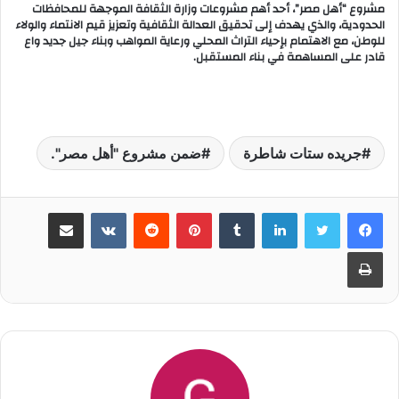
مشروع “أهل مصر”، أحد أهم مشروعات وزارة الثقافة الموجهة للمحافظات
الحدودية، والذي يهدف إلى تحقيق العدالة الثقافية وتعزيز قيم الانتماء والولاء
للوطن، مع الاهتمام بإحياء التراث المحلي ورعاية المواهب وبناء جيل جديد واع
قادر على المساهمة في بناء المستقبل.
جريده ستات شاطرة
ضمن مشروع "أهل مصر".
لينكدإن
‏Tumblr
بينتيريست
‏Reddit
‏VKontakte
مشاركة عبر البريد
طباعة