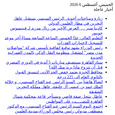
الخميس, أغسطس 6 2026
أخبار عاجلة
زيارة ومباحثات أخوية.. الرئيس السيسي يستقبل عاهل
البحرين في مطار العلمين الدولي
كادينا سير … العرض الأخير من ريال مدريد لـ فينيسوس
جونيور
التعليم العالي: غدًا الخميس الساعة السابعة مساءً آخر موعد
للتسجيل لاختبارات القدرات
رئيس الوزراء يشهد توقيع اتفاقية تأسيس شركة “مواصلات
مدن مصر” لتشغيل منظومة النقل الذكي بالمدن العمرانية
الجديدة
ستاد القاهرة يستضيف مباريات 5 أندية في الدوري المصري
قبل أن تتزوج ماذا يريد منك الله؟
محافظ الجيزة يعتمد خفض الحد الأدنى لتنسيق القبول
بالثانوي العام إلى 225 درجة
اتصالأ هاتفيأ بين السيد الرئيس عبد الفتاح السيسي، و جلالة
الملك حمد بن عيسى آل خليفة، عاهل مملكة البحرين
الشقيقة
عاطل ينتحل صفة قاضي ويستأجر قاعة بمحكمة شمال
القاهرة للنصــ.ــب على المواطنين
اجتمع اليوم السيد الرئيس عبد الفتاح السيسي، مع الدكتور
مصطفى مدبولي رئيس مجلس الوزراء،بمدينة العلمين