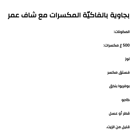
بجاوية بالفاكيّة المكسرات مع شاف عمر
المكونات:
500 غ مكسرات:
لوز
فستق مكسر
بوفريوا بندق
كاجو
قطر أو عسل
قليل من الزيت.