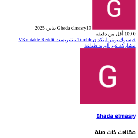
10 يناير، 2025
Ghada elmasry
0
109
أقل من دقيقة
فيسبوك
تويتر
لينكدإن
بينتيريست
مشاركة عبر البريد
طباعة
Ghada elmasry
مقالات ذات صلة