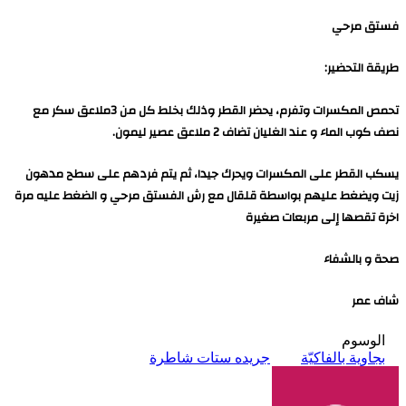
فستق مرحي
طريقة التحضير:
تحمص المكسرات وتفرم، يحضر القطر وذلك بخلط كل من 3ملاعق سكر مع
نصف كوب الماء و عند الغليان تضاف 2 ملاعق عصير ليمون.
يسكب القطر على المكسرات ويحرك جيدا، ثم يتم فردهم على سطح مدهون
زيت ويضغط عليهم بواسطة قلقال مع رش الفستق مرحي و الضغط عليه مرة
اخرة تقصها إلى مربعات صغيرة
صحة و بالشفاء
شاف عمر
الوسوم
بجاوية بالفاكيّة
جريده ستات شاطرة