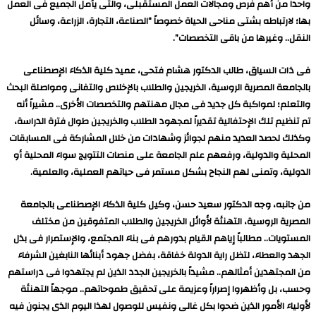
واحداً من أهم فرص ومجالات العمل المستقبلى، والتى يأمل الجميع فى العمل
بها؛ لارتباطه بشتى مناحى الحياة خصوصاً “الصناعة، التجارة، الزراعة، وسائل
النقل.. وغيرها من باقى التخصصات”.
فى ذات السياق، طالب الدكتور هشام فتحى، عميد كلية الذكاء الإصطناعى
بالجامعة المصرية الروسية، الخريجين والطلاب بالإخلاص والتفانى ومواصلة البحث
والتعلم؛ لمواكبة كل جديد فى مجال مهنتهم والتخصصات الأخرى.. مشيراً أنه
تم تنظيم تلك الإحتفالية تقديراً لمجهود الطلاب والخريجين طوال فترة الدراسة،
وكذلك لحصد العديد منهم لجوائز وشهادات من خلال المشاركة فى المسابقات
المحلية والدولية، ورفعهم علم الجامعة على منصات التتويج سواء المحلية أو
الدولية، وتمنى لهم النجاح بشكل مستمر فى حياتهم العملية، والعلمية.
من جانبه، وجه الدكتور سعيد حسن، وكيل كلية الذكاء الإصطناعى بالجامعة
المصرية الروسية، التهنئة لأوائل الخريجين والطلاب المتفوقين من مختلف
المستويات.. مطالباً إياهم القيام بدورهم فى بناء المجتمع، والإستمرار فى بذل
الجهد والعطاء، لتظل راية الدولة خفاقة، بفضل جهود أبنائها النابغين الشرفاء
من المجتهدين أمثالهم.. مشيداً بالخريجين الجدد الذين لم يجتهدوا فى دراستهم
وحسب، بل وأظهروا إصراراً وعزيمة على تحقيق طموحاتهم.. موجهاً التهنئة
لأولياء الأمور الذين ضحوا بكل غالى ونفيس للوصول لهذا اليوم الذى يجنون فيه