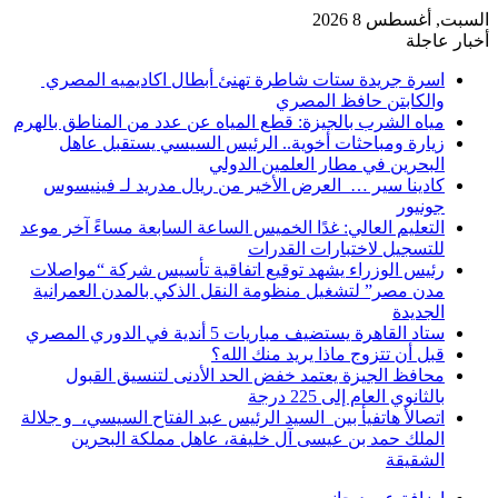
السبت, أغسطس 8 2026
أخبار عاجلة
اسرة جريدة ستات شاطرة تهنئ أبطال اكاديميه المصري
والكابتن حافظ المصري
مياه الشرب بالجيزة: قطع المياه عن عدد من المناطق بالهرم
زيارة ومباحثات أخوية.. الرئيس السيسي يستقبل عاهل
البحرين في مطار العلمين الدولي
كادينا سير … العرض الأخير من ريال مدريد لـ فينيسوس
جونيور
التعليم العالي: غدًا الخميس الساعة السابعة مساءً آخر موعد
للتسجيل لاختبارات القدرات
رئيس الوزراء يشهد توقيع اتفاقية تأسيس شركة “مواصلات
مدن مصر” لتشغيل منظومة النقل الذكي بالمدن العمرانية
الجديدة
ستاد القاهرة يستضيف مباريات 5 أندية في الدوري المصري
قبل أن تتزوج ماذا يريد منك الله؟
محافظ الجيزة يعتمد خفض الحد الأدنى لتنسيق القبول
بالثانوي العام إلى 225 درجة
اتصالأ هاتفيأ بين السيد الرئيس عبد الفتاح السيسي، و جلالة
الملك حمد بن عيسى آل خليفة، عاهل مملكة البحرين
الشقيقة