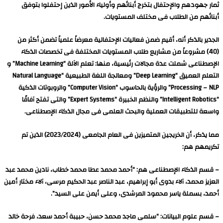
ثمار جهودهم والإحتفال بتخرج أبنائهم وأولياء الأمور الذين إحتفلوا بتوفق
أبنائهم من الطلاب فى مختلف المستويات.
الجدير بالذكر أنه، أقيم ضمن فعاليات الإحتفالية معرضاً علمياً تضمن أكثر من
(40) مشروعاً من مشاريع طلاب المستويات المختلفة فى تخصصات الذكاء
الإصطناعى شملت عدة مجالات رئيسية، منها: تعلم الآلة “Machine Learning” و
التعلم العميق “Deep Learning” ومعالجة اللغة الطبيعية “Natural Language
Processing – NLP” والرؤية بالحاسوب “Computer Vision” والروبوتات الذكية
“Intelligent Robotics” والنظم الخبيرة “Expert Systems” والتى تفتح آفاقًا
واسعة للتطبيقات العملية والبحث العلمى فى مجال الذكاء الإصطناعى.
مما يذكر، أن الخريجين المتميزين فى العام الجامعى (2023/2024) الذين تم
تكريمهم هم:
– قسم الذكاء الإصطناعى هم: “أحمد محمد عطا محمد خطاب، نادين محمد عبد
العزيز محمد، آلاء بدوى أبو إبراهيم، عبد الناصر عبد الحكيم مرسى، آلاء مختار أمین
أحمد، بسملة ياسر محمود المرشدى، وعلى أيمن على السيد”.
– قسم علوم البيانات: “سلمى ماجد محمد حسن، حبيبة أحمد سعد، فرحة خالد