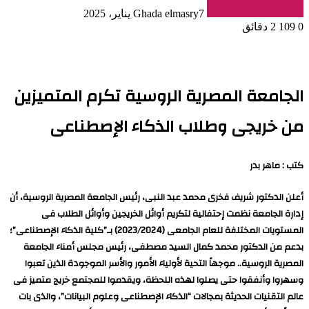
7 يناير، 2025
Ghada elmasry
0
109
2 دقائق
الجامعة المصرية الروسية تكرم المتميزين
من خريجى وطلاب الذكاء الإصطناعى
كتب : ماهر بدر
أعلن الدكتور شريف فخرى محمد عبد النبى، رئيس الجامعة المصرية الروسية، أن
إدارة الجامعة نظمت إحتفالية لتكريم أوائل الخريجين وأوائل الطلاب فى
المستويات المختلفة للعام الجامعى (2023/2024) بـ”كلية الذكاء الإصطناعى”؛
بدعم من الدكتور محمد كمال السيد مصطفى، رئيس مجلس أمناء الجامعة
المصرية الروسية.. موجهاً التحية لأولياء الأمور والأسر الموجودة الذين تعبوا
وسهروا وأنفقوا حتى يصلوا لهذه اللحظة، ويقدموا للمجتمع خريج متميز فى
عالم التقنيات الحديثة بمجالات “الذكاء الإصطناعى وعلوم البيانات”، والذى بات