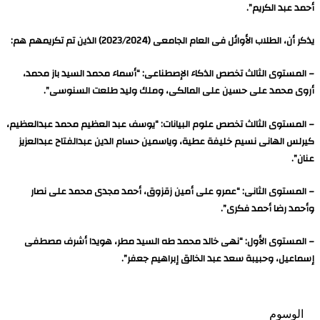
أحمد عبد الكريم”.
يذكر أن، الطلاب الأوائل فى العام الجامعى (2023/2024) الذين تم تكريمهم هم:
– المستوى الثالث تخصص الذكاء الإصطناعى: “أسماء محمد السيد باز محمد،
أروى محمد على حسين على المالكى، وملك وليد طلعت السنوسى”.
– المستوى الثالث تخصص علوم البيانات: “يوسف عبد العظيم محمد عبدالعظيم،
كيرلس الهانى نسیم خليفة عطیة، وياسمين حسام الدين عبدالفتاح عبدالعزيز
عنان”.
– المستوى الثانى: “عمرو على أمين زقزوق، أحمد مجدى محمد على نصار
وأحمد رضا أحمد فكرى”.
– المستوى الأول: “نهی خالد محمد طه السيد مطر، هويدا أشرف مصطفى
إسماعيل، وحبيبة سعد عبد الخالق إبراهيم جعفر”.
الوسوم