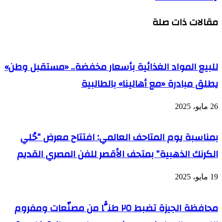
مقالات ذات صلة
للبيع المواد الغذائية بأسعار مخفضة.. «مستقبل وطن»
يطلق مبادرة «مع أهالينا» بالطالبية
26 مايو، 2025
بمناسبة يوم المتاحف العالمي: افتتاح معرض “حُلي
الكرنك الذهبية” بمتحف الأقصر للفن المصري القديم
19 مايو، 2025
محافظة الجيزة تضبط ٢٥ طنًّا من مصنّعات ومفروم