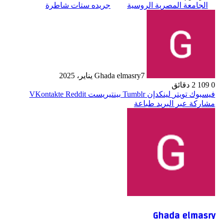
الجامعة المصرية الروسية
جريده ستات شاطرة
7 يناير، 2025
Ghada elmasry
0
109
2 دقائق
فيسبوك
تويتر
لينكدإن
بينتيريست
مشاركة عبر البريد
طباعة
Ghada elmasry