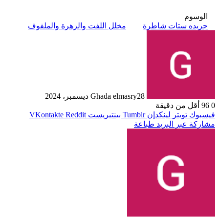
الوسوم
جريده ستات شاطرة
مخلل اللفت والزهرة والملفوف
28 ديسمبر، 2024
Ghada elmasry
0
96
أقل من دقيقة
فيسبوك
تويتر
لينكدإن
بينتيريست
مشاركة عبر البريد
طباعة