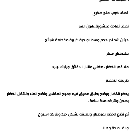
نصف كوب ملح صخري
نصف تفاحة مبشورة..هون السر
حبتان شمندر حجم وسط او حبة كبيرة مقطعة شرائح
ملعقتان سكر
ماء غمر الخضار . مغلي عالنار ١٠ دقائق ويترك ليبرد
طريقة التحضير
يحضر الخضار ويضع بطبق عميق فيه جميع المقادير ونضع الماء وننتقل الخضار
بصحن ونتركه مدة ساعة .
ثم نضع الخضار بمرطبان ونغلقه بشكل جيد ونتركه اسبوع
والف صحة وهنا.