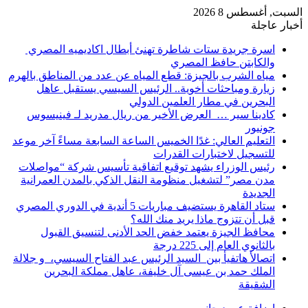
السبت, أغسطس 8 2026
أخبار عاجلة
اسرة جريدة ستات شاطرة تهنئ أبطال اكاديميه المصري
والكابتن حافظ المصري
مياه الشرب بالجيزة: قطع المياه عن عدد من المناطق بالهرم
زيارة ومباحثات أخوية.. الرئيس السيسي يستقبل عاهل
البحرين في مطار العلمين الدولي
كادينا سير … العرض الأخير من ريال مدريد لـ فينيسوس
جونيور
التعليم العالي: غدًا الخميس الساعة السابعة مساءً آخر موعد
للتسجيل لاختبارات القدرات
رئيس الوزراء يشهد توقيع اتفاقية تأسيس شركة “مواصلات
مدن مصر” لتشغيل منظومة النقل الذكي بالمدن العمرانية
الجديدة
ستاد القاهرة يستضيف مباريات 5 أندية في الدوري المصري
قبل أن تتزوج ماذا يريد منك الله؟
محافظ الجيزة يعتمد خفض الحد الأدنى لتنسيق القبول
بالثانوي العام إلى 225 درجة
اتصالأ هاتفيأ بين السيد الرئيس عبد الفتاح السيسي، و جلالة
الملك حمد بن عيسى آل خليفة، عاهل مملكة البحرين
الشقيقة