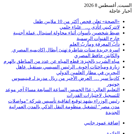
السبت, أغسطس 8 2026
أخبار عاجلة
«الصحة» تعلن فحص أكثر من 10 ملايين طفل
لاتتركيني اتأذى … علياء حلمي
ضبط شخصين بأسوان أثناء محاولة استبدال عملة أجنبية
خارج القنوات الرسمية
دأبُ المعرفةِ ومآربُ العلمِ
اسرة جريدة ستات شاطرة تهنئ أبطال اكاديميه المصري
والكابتن حافظ المصري
مياه الشرب بالجيزة: قطع المياه عن عدد من المناطق بالهرم
زيارة ومباحثات أخوية.. الرئيس السيسي يستقبل عاهل
البحرين في مطار العلمين الدولي
كادينا سير … العرض الأخير من ريال مدريد لـ فينيسوس
جونيور
التعليم العالي: غدًا الخميس الساعة السابعة مساءً آخر موعد
للتسجيل لاختبارات القدرات
رئيس الوزراء يشهد توقيع اتفاقية تأسيس شركة “مواصلات
مدن مصر” لتشغيل منظومة النقل الذكي بالمدن العمرانية
الجديدة
إضافة عمود جانبي
القائمة