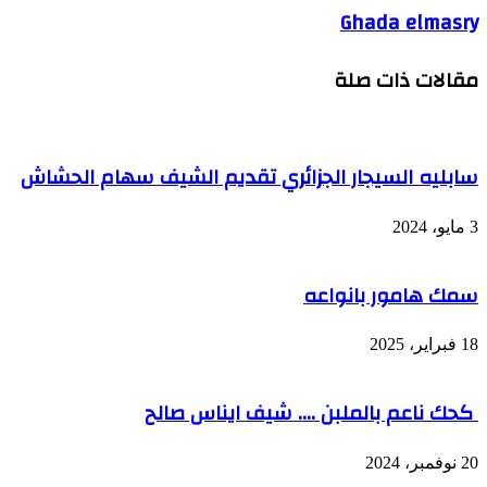
Ghada elmasry
مقالات ذات صلة
سابليه السيجار الجزائري تقديم الشيف سهام الحشاش
3 مايو، 2024
سمك هامور بانواعه
18 فبراير، 2025
كحك ناعم بالملبن …. شيف ايناس صالح
20 نوفمبر، 2024