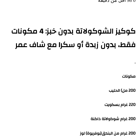
0
98
أقل من دقيقة
كوكيز الشوكولاتة بدون خبز: 4 مكونات
فقط، بدون زبدة أو سكر! مع شاف عمر
.
مكونات
200 مل) الحليب
220 غرام بسكويت
200 غرام شوكولاتة داكنة
200 غرام من البندق(بوفريوة) لوز