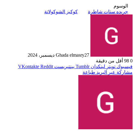
الوسوم
جريده ستات شاطرة
كوكيز الشوكولاتة
27 ديسمبر، 2024
Ghada elmasry
0
98
أقل من دقيقة
فيسبوك
تويتر
لينكدإن
بينتيريست
مشاركة عبر البريد
طباعة