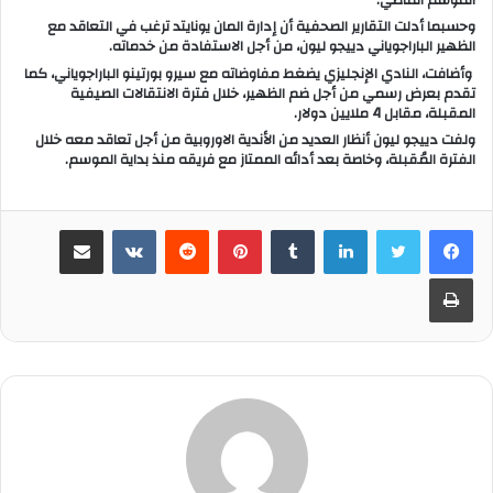
وحسبما أدلت التقارير الصحفية أن إدارة المان يونايتد ترغب في التعاقد مع
الظهير الباراجوياني دييجو ليون، من أجل الاستفادة من خدماته.
وأضافت، النادي الإنجليزي يضغط مفاوضاته مع سيرو بورتينو الباراجوياني، كما
تقدم بعرض رسمي من أجل ضم الظهير، خلال فترة الانتقالات الصيفية
المقبلة، مقابل 4 ملايين دولار.
ولفت دييجو ليون أنظار العديد من الأندية الاوروبية من أجل تعاقد معه خلال
الفترة المُقبلة، وخاصة بعد أدائه الممتاز مع فريقه منذ بداية الموسم.
لينكدإن
‏Tumblr
بينتيريست
‏Reddit
‏VKontakte
مشاركة عبر البريد
طباعة