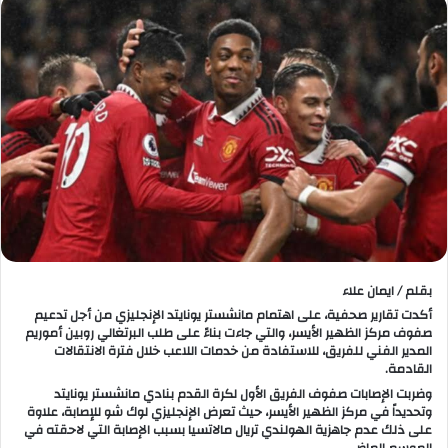
بقلم / ايمان علاء
أكدت تقارير صحفية، على اهتمام مانشستر يونايتد الإنجليزي من أجل تدعيم
صفوف مركز الظهير الأيسر، والتي جاءت بناءً على طلب البرتغالي روبين أموريم
المدير الفني للفريق، للاستفادة من خدمات اللاعب خلال فترة الانتقالات
القادمة.
وضربت الإصابات صفوف الفريق الأول لكرة القدم بنادي مانشستر يونايتد
وتحديداً في مركز الظهير الأيسر، حيث تعرض الإنجليزي لوك شو للإصابة، علاوة
على ذلك عدم جاهزية الهولندي تريال مالاتسيا بسبب الإصابة التي لاحقته في
الموسم الماضي.