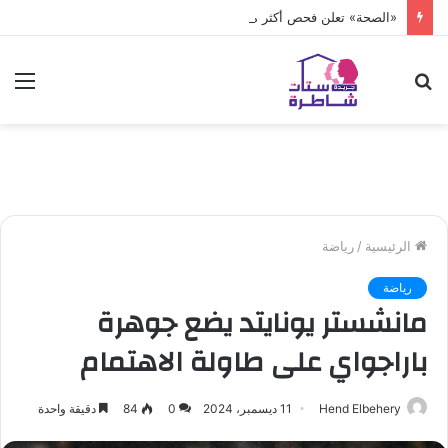
«الصحة» تعلن فحص أكثر من 10 ملايين طفل
بحث
الق
عن
الرئيسية
/
رياضة
رياضة
مانشستر يونايتد يضع جوهرة
باراجواي على طاولة الاهتمام
Hend Elbehery
11 ديسمبر، 2024
0
84
دقيقة واحدة