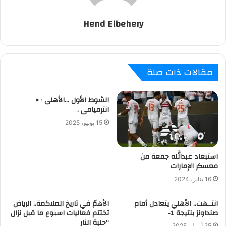
Hend Elbehery
مقالات ذات صلة
الشوط الأول …الأهلى ٠ ×
انترميامى .
15 يونيو، 2025
استبعاد عبدالله جمعة من
معسكر الإمارات
16 يناير، 2024
انتــهت.. الأهلي يتعادل أمام
الأهمّ في تاريخ الملاكمة.. الرياض
صنداونز بنتيجة 1-
تختتم فعاليات اسبوع ما قبل نزال
“حلبة النار
25 أبريل، 2025