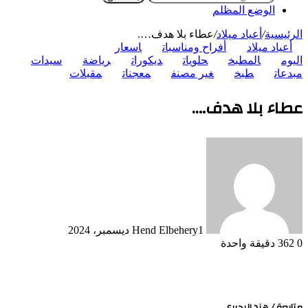
الوضع المظلم
الرئيسية
/
أعياد ميلاد
/
عطاء بلا هدف….
أعياد ميلاد
أفراح ومناسبات
اسعار
اليوم
المطبخ
حلويات
ديكورات
رياضة
سيدات
مبدعات
طبخ
غير مصنف
معجنات
مقبلات
عطاء بلا هدف….
1 ديسمبر، 2024
Hend Elbehery
0
362
دقيقة واحدة
متابعة / هند البحيرى