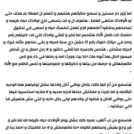
لما تزور دار مسنين و تسمع حكاياتهم هتفهم و تتعلم ان العطاء بلا هدف حتى
لو لأولادك منتهى الغلط ، هتعرف ان و انت بتسعى تدي اولادك حياه كريمه و
تساعدهم يحققوا أحلامهم لازم تعمل لنفسك حياه و تسعى في تحقيق
احلامك انت كمان لأنك هتتحسر لما تكبر و تلاقي ولادك اللي انت خليتهم رقم
واحد في حياتك خلوك رقم ١٥ عشان دي سنة الحياه و بقى عندهم عائله غيرك و
الحياه مشاغل ، هتحس بالحسره لما تلاقي دكتور و لا رجل اعمال و اي شخص
ميسور الحال بعد أبوه مات اخد بيت وورث امه و رماها في دار مع ناس
ماتعرفهاش و حرمها من بيتها و ذكرياتها و خصوصيتها و نفس الكلام مع الأباء
..
هتسمع من أم انها كانت بتاكل بواقي أكل ولادها عشان توفرلهم هما الوجبه
الكامله و لما كبرت و مابقتش عندها قدره صحيه و لا ماديه استخسروا فيها
حتى بواقي الاكل و شافوا ان ولادهم اولى بكل حاجه و انتي مش هتعيش قد
اللي عيشتيه ..
هتسمع من اب أتغرب عمره كله عشان يوفر لأولاده حياه كريمه انه لما كبر و
قرر يرجع يعيش وسطهم قالوله احنا مانعرفكش و لا حد فاضيلك و احمد ربنا ان