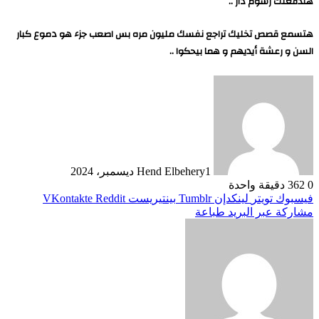
هندفعلك رسوم دار ..
هتسمع قصص تخليك تراجع نفسك مليون مره بس اصعب جزء هو دموع كبار
السن و رعشة أيديهم و هما بيحكوا ..
1 ديسمبر، 2024
Hend Elbehery
0
362
دقيقة واحدة
فيسبوك
تويتر
لينكدإن
بينتيريست
مشاركة عبر البريد
طباعة