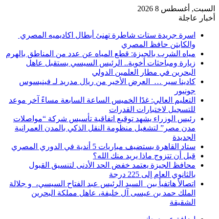
السبت, أغسطس 8 2026
أخبار عاجلة
اسرة جريدة ستات شاطرة تهنئ أبطال اكاديميه المصري
والكابتن حافظ المصري
مياه الشرب بالجيزة: قطع المياه عن عدد من المناطق بالهرم
زيارة ومباحثات أخوية.. الرئيس السيسي يستقبل عاهل
البحرين في مطار العلمين الدولي
كادينا سير … العرض الأخير من ريال مدريد لـ فينيسوس
جونيور
التعليم العالي: غدًا الخميس الساعة السابعة مساءً آخر موعد
للتسجيل لاختبارات القدرات
رئيس الوزراء يشهد توقيع اتفاقية تأسيس شركة “مواصلات
مدن مصر” لتشغيل منظومة النقل الذكي بالمدن العمرانية
الجديدة
ستاد القاهرة يستضيف مباريات 5 أندية في الدوري المصري
قبل أن تتزوج ماذا يريد منك الله؟
محافظ الجيزة يعتمد خفض الحد الأدنى لتنسيق القبول
بالثانوي العام إلى 225 درجة
اتصالأ هاتفيأ بين السيد الرئيس عبد الفتاح السيسي، و جلالة
الملك حمد بن عيسى آل خليفة، عاهل مملكة البحرين
الشقيقة