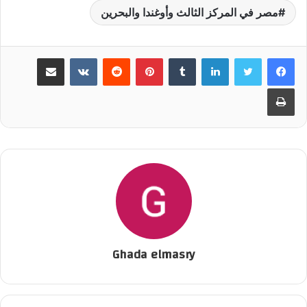
مصر في المركز الثالث وأوغندا والبحرين
لينكدإن
‏Tumblr
بينتيريست
‏Reddit
‏VKontakte
مشاركة عبر البريد
طباعة
Ghada elmasry