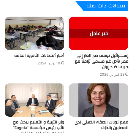
مقالات ذات صلة
إســ.ـرائيل توقف ضخ الغاز إلى
أخبار أمتحانات الثانوية العامة
مصر لأجل غير مسمى تزامناً مع
10 يونيو، 2024
حـربها ضـد إيران
28 فبراير، 2026
فهم نوبات الصفاء الذهني لدى
وزير التربية و التعليم يبحث مع
المصابين بالخَرَف
نائب رئيس مؤسسة “Cognia”