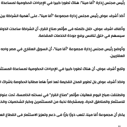
رئيس مجلس إدارة “أفا مينا”: هناك تطورا كبيرا في الإجراءات الحكومية لمساع
أكد أشرف عوض رئيس مجلس إدارة مجموعة “أفا مينا”، على أهمية الشراكة بين ال
وأضاف اشرف عوض، خلال كلمته فى مؤتمر صناع القرار، أن الشراكة ساعدت الدولة كث
سيسهم في خلق تنافس يرفع جودة الخدمات المقدمة.
وأوضح رئيس مجلس إدارة مجموعة “أفا مينا”، أن السوق العقاري في مصر واجه العد
العقاريين.
وتابع أشرف عوض، أن هناك تطورا كبيرا في الإجراءات الحكومية لمساعدة المست
واكد أشرف عوض بان تطوير المدن القديمة تعد امراً هاما مطالبا الحكومة باشراك 
وانطلقت صباح اليوم فعاليات مؤتمر “صناع القرار” في نسخته الخامسة، تحت عنوان: “
للاستثمار والمناطق الحرة، وبمشاركة نخبة من المستثمرين وكبار الشخصيات والخب
يذكر أن مجموعة أفا مينا، تلعب دورًا بارزًا فى دعم وتعزيز الاستثمار فى القطاع ا