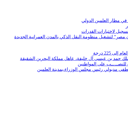
في مطار العلمين الدولي
ر
لتسجيل لاختبارات القدرات
مصر” لتشغيل منظومة النقل الذكي بالمدن العمرانية الجديدة
 225 درجة
الملك حمد بن عيسى آل خليفة، عاهل مملكة البحرين الشقيقة
لنصــ.ــب على المواطنين
صطفى مدبولي رئيس مجلس الوزراء،بمدينة العلمين