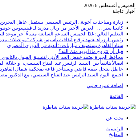
الخميس, أغسطس 6 2026
أخبار عاجلة
زيارة ومباحثات أخوية.. الرئيس السيسي يستقبل عاهل البحرين 
كادينا سير … العرض الأخير من ريال مدريد لـ فينيسوس جونيو
التعليم العالي: غدًا الخميس الساعة السابعة مساءً آخر موعد ل
رئيس الوزراء يشهد توقيع اتفاقية تأسيس شركة “مواصلات مدن 
ستاد القاهرة يستضيف مباريات 5 أندية في الدوري المصري
قبل أن تتزوج ماذا يريد منك الله؟
محافظ الجيزة يعتمد خفض الحد الأدنى لتنسيق القبول بالثانوي العام إلى
اتصالأ هاتفيأ بين السيد الرئيس عبد الفتاح السيسي، و جلالة 
عاطل ينتحل صفة قاضي ويستأجر قاعة بمحكمة شمال القاهرة ل
اجتمع اليوم السيد الرئيس عبد الفتاح السيسي، مع الدكتور م
إضافة عمود جانبي
القائمة
بحث عن
الرئيسية
المطبخ