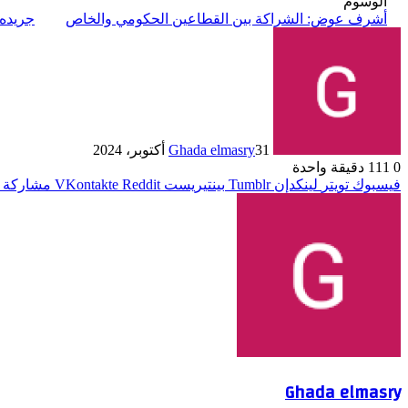
الوسوم
أشرف عوض: الشراكة بين القطاعين الحكومي والخاص
جريده
31 أكتوبر، 2024
Ghada elmasry
0
111
دقيقة واحدة
فيسبوك
تويتر
لينكدإن
بينتيريست
مشاركة ع
Ghada elmasry