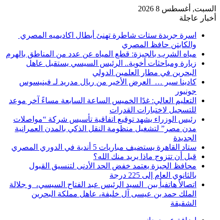
السبت, أغسطس 8 2026
أخبار عاجلة
اسرة جريدة ستات شاطرة تهنئ أبطال اكاديميه المصري
والكابتن حافظ المصري
مياه الشرب بالجيزة: قطع المياه عن عدد من المناطق بالهرم
زيارة ومباحثات أخوية.. الرئيس السيسي يستقبل عاهل
البحرين في مطار العلمين الدولي
كادينا سير … العرض الأخير من ريال مدريد لـ فينيسوس
جونيور
التعليم العالي: غدًا الخميس الساعة السابعة مساءً آخر موعد
للتسجيل لاختبارات القدرات
رئيس الوزراء يشهد توقيع اتفاقية تأسيس شركة “مواصلات
مدن مصر” لتشغيل منظومة النقل الذكي بالمدن العمرانية
الجديدة
ستاد القاهرة يستضيف مباريات 5 أندية في الدوري المصري
قبل أن تتزوج ماذا يريد منك الله؟
محافظ الجيزة يعتمد خفض الحد الأدنى لتنسيق القبول
بالثانوي العام إلى 225 درجة
اتصالأ هاتفيأ بين السيد الرئيس عبد الفتاح السيسي، و جلالة
الملك حمد بن عيسى آل خليفة، عاهل مملكة البحرين
الشقيقة