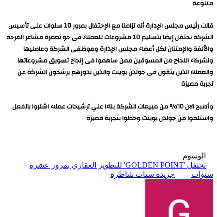
متنوعة
قالت رئيس مجلس الإدارة أنه تزامنا مع الإحتفال بمرور 10 سنوات على تأسيس
الشركة نحتفل إيضا بتسليم 10 مشروعات للعملاء فى جو تغمرة مشاعر الفرحة
والٱلفة والإمتنان لكل أعضاء مجلس الإدارة وموظفى الشركة وعامليها
ولشركاء النجاح من المسوقين ممن ساهموا فى إنجاح تسويق مشروعاتها
والعملاء الذين يثقون فى جولدن بوينت والذين بدورهم يرشحون الشركة عن
تجربة مميزة
وأصبح الان ٦٥% من مبيعات الشركة بناءا علي ترشيحات عملاء اشتروا بالفعل
واستلموا من جولدن بوينت وحظوا بتجربة مميزة
الوسوم
تحتفل 'GOLDEN POINT' للتطوير العقاري بمرور عشرة
سنوات
جريده ستات شاطرة