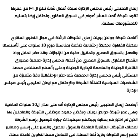
إيمان المليجى رئيس مجلس الإدارة سيدة أعمال شابة تبلغ ال ٣١ من عمرها
تقود شركة أتمت العشر أعوام في السوق العقاري وتحتفل إيضا بتسليم
10مشروعات سكنية.
أقامت شركة جولدن بوينت إحدي الشركات الرائدة في مجال التطوير العقاري
بمدينة القاهرة الجديدة إحتفالية ضخمة بمناسبة مرور 10 سنوات على تأسيسها
والعمل بالسوق المصري وتحقيق حقبة من الإنجازات وقد حضر الحفل رواد
القطاع العقارى بالسوق المصري من أعضاء مجلس إدارة جمعية مطورى
القاهرة الجديدة والعاصمة الإدارية الجديدة وعلى رأسهم المهندس محمد
البستانى رئيس مجلس إدارة الجمعية كما حضر الإحتفالية باقة متميزة من
الشخصيات السياسية لتهنئة الشركة والإحتفال مع ايمان المليجي رئيس مجلس
الإدارة
أوضحت إيمان المليجى رئيس مجلس الإدارة أنه على مدار ال10 سنوات الماضية
وهى عمر شركة جولدن بوينت وبفضل جهود موظفي الشركة والعاملين بها
الذين تم اختيارهم بعناية وببذلهم مجهودات جبارة للوصول بإسم الشركة
لمصاف الشركات العقارية العاملة بالسوق المصري والسير على إسس ومعايير
تدعم إسم الشركة وتزيد ثقة العملاء فى التعامل معها لتكوين قاعدة عملاء