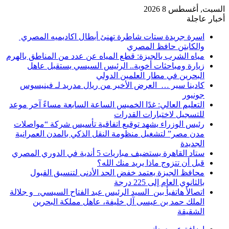
السبت, أغسطس 8 2026
أخبار عاجلة
اسرة جريدة ستات شاطرة تهنئ أبطال اكاديميه المصري
والكابتن حافظ المصري
مياه الشرب بالجيزة: قطع المياه عن عدد من المناطق بالهرم
زيارة ومباحثات أخوية.. الرئيس السيسي يستقبل عاهل
البحرين في مطار العلمين الدولي
كادينا سير … العرض الأخير من ريال مدريد لـ فينيسوس
جونيور
التعليم العالي: غدًا الخميس الساعة السابعة مساءً آخر موعد
للتسجيل لاختبارات القدرات
رئيس الوزراء يشهد توقيع اتفاقية تأسيس شركة “مواصلات
مدن مصر” لتشغيل منظومة النقل الذكي بالمدن العمرانية
الجديدة
ستاد القاهرة يستضيف مباريات 5 أندية في الدوري المصري
قبل أن تتزوج ماذا يريد منك الله؟
محافظ الجيزة يعتمد خفض الحد الأدنى لتنسيق القبول
بالثانوي العام إلى 225 درجة
اتصالأ هاتفيأ بين السيد الرئيس عبد الفتاح السيسي، و جلالة
الملك حمد بن عيسى آل خليفة، عاهل مملكة البحرين
الشقيقة