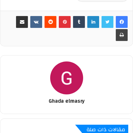
لينكدإن
‏Tumblr
بينتيريست
‏Reddit
‏VKontakte
مشاركة عبر البريد
طباعة
Ghada elmasry
مقالات ذات صلة