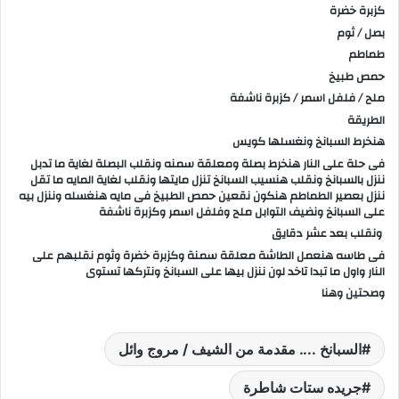
كزبرة خضرة
بصل / ثوم
طماطم
حمص طبيخ
ملح / فلفل اسمر / كزبرة ناشفة
الطريقة
هنخرط السبانخ ونغسلها كويس
فى حلة على النار هنخرط بصلة ومعلقة سمنه ونقلب البصلة لغاية ما تدبل
ننزل بالسبانخ ونقلب هنسيب السبانخ تنزل مايتها ونقلب لغاية المايه ما تقل
ننزل بعصير الطماطم هنكون نقعين حمص الطبيخ فى مايه هنغسله وننزل بيه
على السبانخ ونضيف التوابل ملح وفلفل اسمر وكزبرة ناشفة
ونقلب بعد عشر دقايق
فى طاسه هنعمل الطاشة معلقة سمنة وكزبرة خضرة وثوم نقلبهم على
النار واول ما تبدا تاخد لون ننزل بيها على السبانخ ونتركها تستوى
وصحتين وهنا
السبانخ .... مقدمة من الشيف / مروج وائل
جريده ستات شاطرة