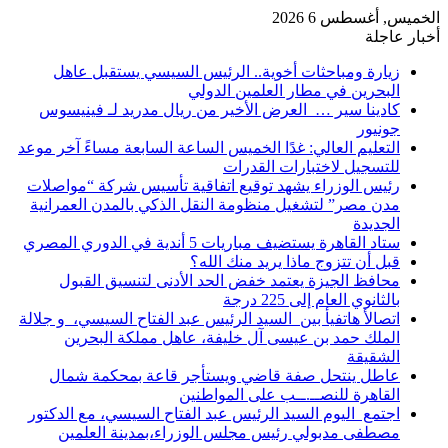
الخميس, أغسطس 6 2026
أخبار عاجلة
زيارة ومباحثات أخوية.. الرئيس السيسي يستقبل عاهل
البحرين في مطار العلمين الدولي
كادينا سير … العرض الأخير من ريال مدريد لـ فينيسوس
جونيور
التعليم العالي: غدًا الخميس الساعة السابعة مساءً آخر موعد
للتسجيل لاختبارات القدرات
رئيس الوزراء يشهد توقيع اتفاقية تأسيس شركة “مواصلات
مدن مصر” لتشغيل منظومة النقل الذكي بالمدن العمرانية
الجديدة
ستاد القاهرة يستضيف مباريات 5 أندية في الدوري المصري
قبل أن تتزوج ماذا يريد منك الله؟
محافظ الجيزة يعتمد خفض الحد الأدنى لتنسيق القبول
بالثانوي العام إلى 225 درجة
اتصالأ هاتفيأ بين السيد الرئيس عبد الفتاح السيسي، و جلالة
الملك حمد بن عيسى آل خليفة، عاهل مملكة البحرين
الشقيقة
عاطل ينتحل صفة قاضي ويستأجر قاعة بمحكمة شمال
القاهرة للنصــ.ــب على المواطنين
اجتمع اليوم السيد الرئيس عبد الفتاح السيسي، مع الدكتور
مصطفى مدبولي رئيس مجلس الوزراء،بمدينة العلمين