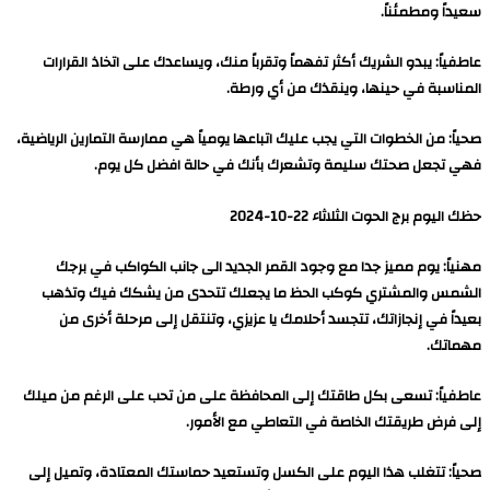
سعيداً ومطمئناً.
عاطفياً: يبدو الشريك أكثر تفهماً وتقرباً منك، ويساعدك على اتخاذ القرارات
المناسبة في حينها، وينقذك من أي ورطة.
صحياً: من الخطوات التي يجب عليك اتباعها يومياً هي ممارسة التمارين الرياضية،
فهي تجعل صحتك سليمة وتشعرك بأنك في حالة افضل كل يوم.
حظك اليوم برج الحوت الثلاثاء 22-10-2024
مهنياً: يوم مميز جدا مع وجود القمر الجديد الى جانب الكواكب في برجك
الشمس والمشتري كوكب الحظ ما يجعلك تتحدى من يشكك فيك وتذهب
بعيداً في إنجازاتك، تتجسد أحلامك يا عزيزي، وتنتقل إلى مرحلة أخرى من
مهماتك.
عاطفياً: تسعى بكل طاقتك إلى المحافظة على من تحب على الرغم من ميلك
إلى فرض طريقتك الخاصة في التعاطي مع الأمور.
صحياً: تتغلب هذا اليوم على الكسل وتستعيد حماستك المعتادة، وتميل إلى