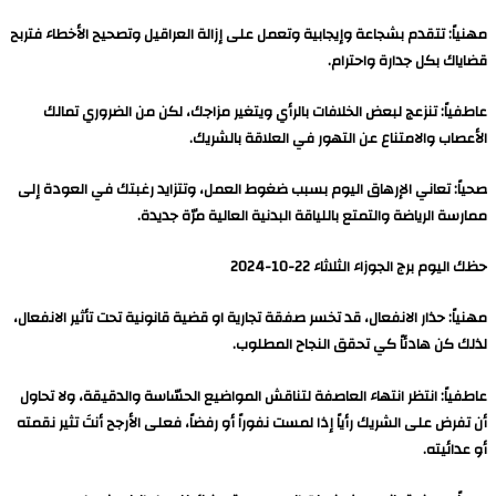
مهنياً: تتقدم بشجاعة وإيجابية وتعمل على إزالة العراقيل وتصحيح الأخطاء فتربح
قضاياك بكل جدارة واحترام.
عاطفياً: تنزعج لبعض الخلافات بالرأي ويتغير مزاجك، لكن من الضروري تمالك
الأعصاب والامتناع عن التهور في العلاقة بالشريك.
صحياً: تعاني الإرهاق اليوم بسبب ضغوط العمل، وتتزايد رغبتك في العودة إلى
ممارسة الرياضة والتمتع باللياقة البدنية العالية مرّة جديدة.
حظك اليوم برج الجوزاء الثلاثاء 22-10-2024
مهنياً: حذار الانفعال، قد تخسر صفقة تجارية او قضية قانونية تحت تأثير الانفعال،
لذلك كن هادئاً كي تحقق النجاح المطلوب.
عاطفياً: انتظر انتهاء العاصفة لتناقش المواضيع الحسّاسة والدقيقة، ولا تحاول
أن تفرض على الشريك رأياً إذا لمست نفوراً أو رفضاً، فعلى الأرجح أنتَ تثير نقمته
أو عدائيته.