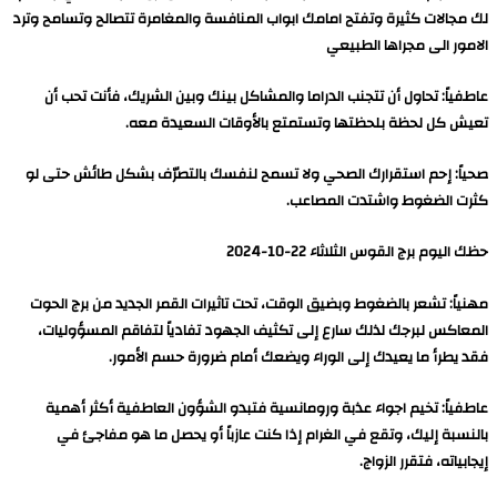
لك مجالات كثيرة وتفتح امامك ابواب المنافسة والمغامرة تتصالح وتسامح وترد
الامور الى مجراها الطبيعي
عاطفياً: تحاول أن تتجنب الدراما والمشاكل بينك وبين الشريك، فأنت تحب أن
تعيش كل لحظة بلحظتها وتستمتع بالأوقات السعيدة معه.
صحياً: إحم استقرارك الصحي ولا تسمح لنفسك بالتصرّف بشكل طائش حتى لو
كثرت الضغوط واشتدت المصاعب.
حظك اليوم برج القوس الثلاثاء 22-10-2024
مهنياً: تشعر بالضغوط وبضيق الوقت، تحت تاثيرات القمر الجديد من برج الحوت
المعاكس لبرجك لذلك سارع إلى تكثيف الجهود تفادياً لتفاقم المسؤوليات،
فقد يطرأ ما يعيدك إلى الوراء ويضعك أمام ضرورة حسم الأمور.
عاطفياً: تخيم اجواء عذبة ورومانسية فتبدو الشؤون العاطفية أكثر أهمية
بالنسبة إليك، وتقع في الغرام إذا كنت عازباً أو يحصل ما هو مفاجئ في
إيجابياته، فتقرر الزواج.