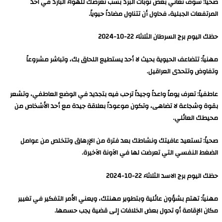
صحياً: سوف تعاني بعض نوبات البرد بسب تعرضك للهواء البارد في احد
المرتفعات الجبلية، فحاول أن تتناول مضاداً حيوياً.
حظك اليوم برج السرطان الثلاثاء 22-10-2024
مهنياً: تتضاعف الحيوية بحيث لا أحد يستطيع اللحاق بك، وتباشر مشروعاً
وتفاوض وتتحدى العراقيل.
عاطفياً: تعرف يوماً واعداً وجيداً ترحب فيه بتجديد في الوضع العاطفي، وتشعر
بقوة وشجاعة لا تضاهى، وتكون موعوداً بعلاقة جيدة مع أحد الأشخاص من
محيطك العائلي.
صحياً: تستعيد عافيتك ونشاطك بعد فترة من الإرهاق وتتخلص من عوامل
الضغط النفسي التي تعرضت لها في الآونة الآخيرة.
حظك اليوم برج الاسد الثلاثاء 22-10-2024
مهنياً: تهتم بشؤون عائلية وبتطوير مهنتك، ويعني الأمر التفكير في تغيير
مكان الإقامة أو تحول بعض الخلافات إلى قضية يجب حسمها.