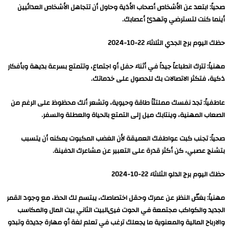
صحياً: ابتعد عن الأشخاص أصحاب الأذية وحاول أن تتجاهل الأشخاص العدائيين
أينما كنت لتسترضي وتهدئ أعصابك.
حظك اليوم برج الجدي الثلاثاء 22-10-2024
مهنياً: تترك انطباعاً جيداً في أثناء حفل أو اجتماع، وتتمتع بسرعة بديهة وبأفكار
ذكية، فتكثر الاتصالات بك للحصول على خدماتك.
عاطفياً: تجد نفسك مملتئاً طاقة وحيوية، وتشعر أنك محظوظ على الرغم من
الصعاب المهنية، وينتابك ميل إلى التمتع بالحياة والعطلة والسفر.
صحياً: تجنب كبت عواطفك العميقة لأن الغضب المكبوت يمكنه أن يتسبب
بتشنج عصبي، كن أكثر قدرة على التعبير عن مشاعرك الدفينة.
حظك اليوم برج الدلو الثلاثاء 22-10-2024
مهنياً: بغضّ النظر عن عمرك وحقل اختصاصك، يبتسم لك الحظ، مع وجود القمر
الجديد والكواكب مجتمعة في الحوت فيىالبيت الثاني بيت المال والمكاسب
والارباح المالية والمعنوية ما يجعلك ترغب في تعلم لغة أو مهارة جديدة وتبدو