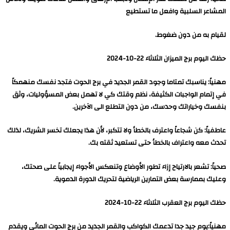
المشاعر السلبية وافعل ما تستطيع
لقيام به من دون ضغوط.
حظك اليوم برج الميزان الثلاثاء 22-10-2024
مهنياً: يناسبك تمتاما وجود القمر الجديد في برج الحوت فتجد نفسك منهمكاً
في إتمام الواجبات الكثيفة، نظم وقتك كي لا تهمل بعض المسؤوليات، وثق
بنفسك وخياراتك وحدسك، من دون التطلع الى الآخرين.
عاطفياً: كن شجاعاً واعترف بالخطأ ولا تتكبر، لأن هذا يجعلك تخسر الشريك، لذلك
تحدث معه واعتراف بالخطأ حتى تستعيد ثقته بك.
صحياً: تشعر بالارتياح إزاء تطور الأوضاع وتنعكس الأجواء إيجابياً على صحتك،
وعليك بممارسة بعض التمارين الرياضية لتحريك الدورة الدموية.
حظك اليوم برج العقرب الثلاثاء 22-10-2024
مهنياً:يوم جيد جدا تدعمك الكواكب والقمر الجديد من برج الحوت المائي ويقدم