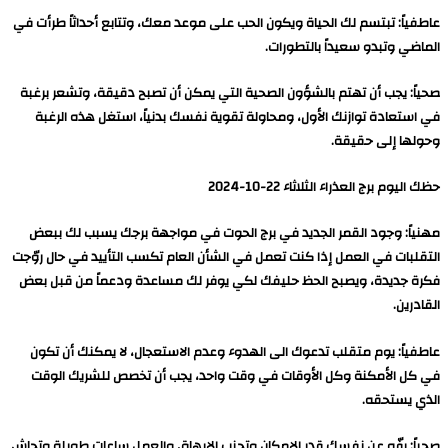
عاطفياً: تبتسم لك الحياة ويكون الحب على موعد معك، وتتابع أحداثاً طرأت في
الماضي وتبدو سعيداً بالتطورات.
صحياً: يجب أن تهتم بالشؤون الصحية التي يمكن أن تصبح دقيقة، وتشعر برغبة
في استعادة توازنك الأول، ومحاولة تقوية نفسك بدنياً، استغل هذه الرغبة
وحولها إلى حقيقة.
حظك اليوم برج العذراء الثلاثاء 22-10-2024
مهنياً: وجود القمر الجديد في برج الحوت في مواجهة برجك يسبب لك ببعض
التقلبات في العمل إذا كنت تعمل في الشأن العام تكسب التأييد في حال روّجت
فكرة جديدة، ويصبح الحظ حليفك لكي يوفر لك مساعدة ودعماً من قبل بعض
القادرين.
عاطفياً: يوم متقلب تدعوك الى الهدوء وعدم الاستعجال، لا يمكنك أن تكون
في كل الأمكنة وكل الأوقات في وقت واحد، يجب أن تخصص للشريك الوقت
الذي يستحقه.
صحياً: رفّه عن نفسك قدر الإمكان وتجنب الإرهاق والعمل ساعات طويلة وتحاش