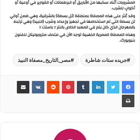
المشروبات أثناء سكبها من الأباريق أو البرطمانات أو القوارير في أوعية أو
أكوابٍ للشرب.
وقد عُثر على هذه المصفاة بمنطقة (تل بسطة) بالشرقية، وهي ضمن أواني
تل بسطة التي تم استخدامها في تجهيز وإعداد وشرب (النبيذ) وهي ترتبط
بالمهرجان الذي كان يتم في المعبد الخاص بالنتر ؛؛ باستت ؛؛
وهذه المصفاة المصرية الذهبية توجد الآن في متحف متروبوليتان للفنون
بنيويورك.
جريده ستات شاطرة
مصر_التاريخ_مصفاة النبيذ
لينكدإن
‏Tumblr
بينتيريست
‏Reddit
‏VKontakte
مشاركة عبر البريد
طباعة