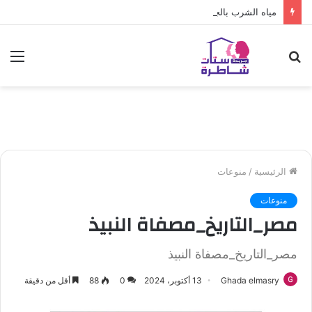
مياه الشرب بالجيزة: قطع المياه عن عدد من المناطق بالهرم
بحث
الق
عن
الرئيسية
/
منوعات
منوعات
مصر_التاريخ_مصفاة النبيذ
مصر_التاريخ_مصفاة النبيذ
Ghada elmasry
13 أكتوبر، 2024
0
88
أقل من دقيقة