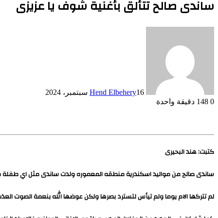
ساندى صالح تتألق بأغنية شوف يا عزيزى
16 سبتمبر، 2024
Hend Elbehery
0
148
دقيقة واحدة
كتبت: هند البحيرى
ساندى صالح من مواليد اسكندرية منطقه المعموره ولدت ساندى مثل اي طفلة طبي
لم تتركها الام يوما ولم تيأس لتسترد بصرها ولكن عوضها الله بنعمة الصوت العذ