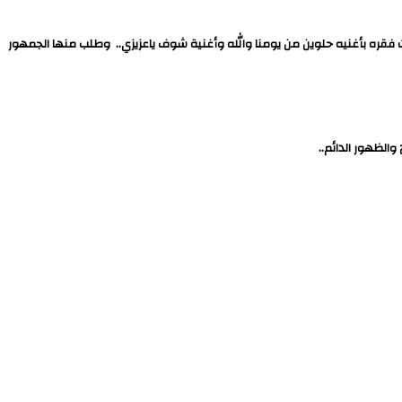
فقره بأغنيه حلوين من يومنا والله وأغنية شوف ياعزيزي.. وطلب منها الجمهور
الظهور الدائم..