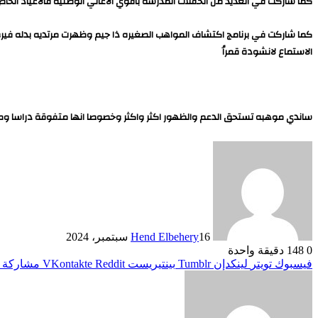
كما شاركت في العديد من الحفلات المدرسه باقوي الاغاني الوطنيه فالاعياد الخاص
كما شاركت في برنامج اكتشاف المواهب الصغيره ذا جيم وظهرت مرتديه بدله فيرو
الاستماع لانشودة قمراُ
ساندي موهبه تستحق الدعم والظهور اكثر واكثر وخصوصا انها متفوقة دراسا ومحب
16 سبتمبر، 2024
Hend Elbehery
0
148
دقيقة واحدة
فيسبوك
تويتر
لينكدإن
بينتيريست
مشاركة ع