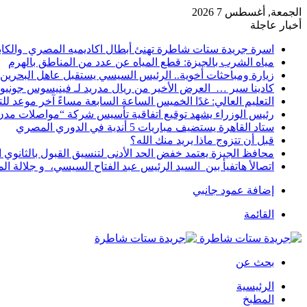
الجمعة, أغسطس 7 2026
أخبار عاجلة
اسرة جريدة ستات شاطرة تهنئ أبطال اكاديميه المصري والكا
مياه الشرب بالجيزة: قطع المياه عن عدد من المناطق بالهرم
زيارة ومباحثات أخوية.. الرئيس السيسي يستقبل عاهل البحرين 
كادينا سير … العرض الأخير من ريال مدريد لـ فينيسوس جونيو
التعليم العالي: غدًا الخميس الساعة السابعة مساءً آخر موعد ل
رئيس الوزراء يشهد توقيع اتفاقية تأسيس شركة “مواصلات مدن 
ستاد القاهرة يستضيف مباريات 5 أندية في الدوري المصري
قبل أن تتزوج ماذا يريد منك الله؟
محافظ الجيزة يعتمد خفض الحد الأدنى لتنسيق القبول بالثانوي العام إلى
اتصالأ هاتفيأ بين السيد الرئيس عبد الفتاح السيسي، و جلالة 
إضافة عمود جانبي
القائمة
بحث عن
الرئيسية
المطبخ