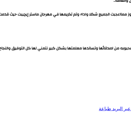
 والعامه..
ز ممااعجبت الجميع شكلا واداء وتم تكريمها في مهرجان ماستر إيچيبت حيث قدمت 
وبه من اصدقائها وتساندها معلمتها بشكل كبير نتمني لها كل التوفيق والنجاح و
بر البريد
طباعة