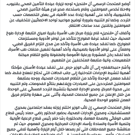
أوضح المتحدث الرسمي أن «قنديل» توجه لزيارة عيادة التأمين الصحي بقليوب،
ولاحظ تكدس المواطنين، وقام باستدعاء مدير فرع هيئة التأمين الصحي
بالقليوبية، وأكد على أهمية زيادة عدد الأطباء في بعض التخصصات حسب
التردد، وكما تم التنبيه بضرورة توضيح مواعيد تواجد الاخصائيين للتخفيف عن
المواطنين وتقليل عدد ساعات الانتظار.
وأضاف أن «قنديل» قام بزيارة مركز طب الأسرة بقرية امياي التابعة لإدارة طوخ
الصحية، حيث تفقد غرفة الطوارئ للتأكد من توافر الأدوية ومستلزمات
الطوارئ، كما تفقد عيادة طب الأسرة وتأكد من مدى التزام الفريق الطبي،
واطمأن على توافر الأدوية بالصيدلية، وأكد أهمية تفعيل ملفات طب الأسرة،
كما تفقد ركن المشورة ورعاية الأمومة والطفولة وتابع انتظام ميكنة
التطعيمات، وآلية متابعة المتخلفين عن التطعيم.
وأشار «عبدالغفار» إلى أن نائب الوزير حرص على تفقد عيادة الأسنان، مؤكدًا
أهمية تنشيط الإجراءات التدخلية إلى جانب الحالات التي تحتاج للعلاج فقط، كما
تفقد معمل الوحدة وتأكد من انتظام المبادرات الصحية، ووجه بمتابعة
المواطنين المترددين على المبادرات وإبلاغهم بنتائج الفحوصات، وتم التنبيه
على مديرة المركز، ومدير الإدارة الصحية بتنشيط التردد المسائي على الوحدة
من خلال الإعلان عن جميع الخدمات الصحية، وأثنى على مهارة والتزام فريق
العمل لتطوير الوحدة الصحية.
وقال المتحدث الرسمي، إن نائب الوزير اختتم زيارته بعقد اجتماعين بمديري
المستشفيات، ومديري الإدارات الصحية، بحضور الدكتور راضي حماد رئيس قطاع
الطب الوقائي والصحة العامة، والدكتورة رشا خضر رئيس قطاع الرعاية الأولية
وتنمية الأسرة والسادة رؤساء الإدارات المركزية ومديري العموم، حيث تم
مناقشة جميع الملاحظات التي تم رصدها خلال أيام الزيارة وأهمية تلافي جميع
السلبيات، وأوصى بمحاسبة المقصرين في أداء واجباتهم الوظيفية بالإدارات