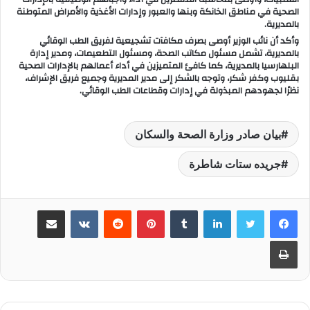
الصحية في مناطق الخانكة وبنها والعبور وإدارات الأغذية والأمراض المتوطنة
بالمديرية.
وأكد أن نائب الوزير أوصى بصرف مكافآت تشجيعية لفريق الطب الوقائي
بالمديرية، تشمل مسئول مكاتب الصحة، ومسئول التطعيمات، ومدير إدارة
البلهارسيا بالمديرية، كما كافئ المتميزين في أداء أعمالهم بالإدارات الصحية
بقليوب وكفر شكر، وتوجه بالشكر إلى مدير المديرية وجميع فريق الإشراف،
نظرًا لجهودهم المبذولة في إدارات وقطاعات الطب الوقائي.
بيان صادر وزارة الصحة والسكان
جريده ستات شاطرة
لينكدإن
‏Tumblr
بينتيريست
‏Reddit
‏VKontakte
مشاركة عبر البريد
طباعة