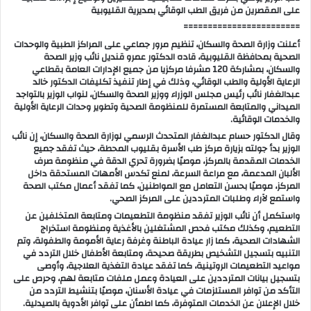
على المقصرين من فريق الطب الوقائي بمديرية القليوبية
========================
أعلنت وزارة الصحة والسكان، تنظيم مرور جماعي على المراكز الطبية والوحدات
الصحية بمحافظة القليوبية، قاده الدكتور عمرو قنديل نائب وزير الصحة
والسكان، بمشاركة 120 مشرفا مركزيا من جميع الإدارات العامة بقطاعي
الرعاية الأولية والطب الوقائي، وذلك في إطار تنفيذ تكليفات الدكتور خالد
عبدالغفار نائب رئيس مجلس الوزراء ووزير الصحة والسكان، لنواب الوزير بالتواجد
الميداني والمتابعة المستمرة للمنظومة الصحية وتطوير وحدات الرعاية الأولية
والخدمات الوقائية.
وقال الدكتور حسام عبدالغفار المتحدث الرسمي لوزارة الصحة والسكان، إن نائب
الوزير بدأ جولته بزيارة مركز طب الأسرة بقليوب المحطة، حيث تفقد جميع
الخدمات المقدمة بالمركز، موصيًا بضرورة تحري الدقة في منظومة صرف
الألبان المدعمة، مع مراعة السرعة، لمنع تكدس الأمهات المستحقة داخل
المركز، موصيًا بحسن التعامل مع المواطنين، كما تفقد أعمال مكتب الصحة
واستمع لآراء وطلبات المترددين على المركز الصحي.
واستكمل أن نائب الوزير تفقد منظومة التطعيمات ومتابعة المتخلفين عن
التطعيم، وكذلك مكتب فحص المشتغلين بالأغذية ومنظومة استخراج
الشهادات الصحية، كما زار عيادة الباطنة وغرفة رعاية الأمومة والطفولة، وتم
التنبيه بتسجيل التشخيص بطريقة صحيحة، ومتابعة الأطفال خلال التردد في
مواعيد التطعيمات الروتينية، كما تفقد عيادة التغذية العلاجية، وأوصى
بتسجيل بيانات المترددين على العيادة وعمل ملفات متابعة لهم، وحرص على
التأكد من توافر المستلزمات في عيادة الأسنان، موصيًا بتنشيط التردد من
خلال الإعلان عن الخدمات المتوفرة، كما اطمأن على توافر الأدوية بالصيدلية.