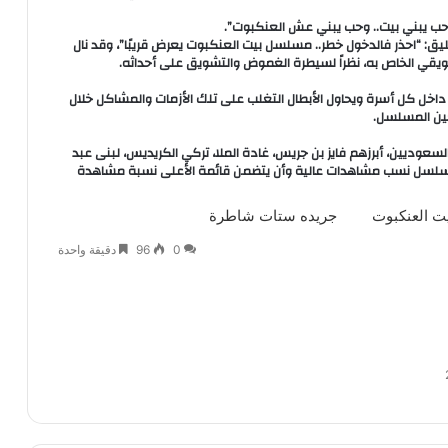
ب يبني بيت.. وحب يبني عش العنكبوت”.
: “احذر فالدخول خطر.. مسلسل بيت العنكبوت يعرض قريبًا”، وقد نال
يقي الخاص به، نظراً لسيطرة الغموض والتشويق على أحداثه.
 داخل كل أسرة ويحاول الأبطال التغلب على تلك الأزمات والمشاكل خلال
ين المسلسل.
وديين، أبرزهم فايز بن جريس، غادة الملا، تركي الكريديس، لبنى عبد
 المسلسل نسب مشاهدات عالية وأن يتضمن قائمة الأعلى نسبة مشاهدة
يت العنكبوت
جريده ستات شاطرة
0
96
دقيقة واحدة