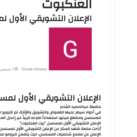
العنكبوت
الإعلان التشويقي الأول 
Ghada elmasry
1 سبتمبر، 2024
الإعلان التشويقي الأول لم
متابعة عبدالحميد الشاعر
في أجواء سيطر عليها الغموض والتشويق والإثارة، تم التروي
للمسلسل ومقطع فيديو، استعداداً لطرحه قريباً عبر إحدى المن
الإعلان التشويقي الأول لمسلسل “بيت العنكبوت”
أزاحت منصة شاهد الستار عن الإعلان التشويقي الأول لمسلسل
الإعلان عن ملامح شخصيات المسلسل، حيث يتضمن البرومو مش