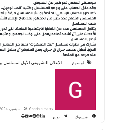
موسيقى تعكس قدر كبير من الغموض.
وقد علق الحساب على برومو المسلسل وكتب: “الحب نوعين.. ح
كما طرح الحساب الرسمي للمنصة بوستر المسلسل مرفقاً بتعليق
المسلسل اهتمام عدد كبير من الجمهور بعد طرح الإعلان التشو
قصة المسلسل
يتناول المسلسل عدد من القضايا الاجتماعية الهامة، التي تدور
الأحداث على أن تشهد تصاعد يعمل على جذب الجمهور ومتابع
أبطال المسلسل
يشارك في بطولة مسلسل “بيت العنكبوت” نخبة من الفنانين السع
العزيز، أصايل محمد، جبران آل جبران، ومن المتوقع أن يحقق
عند طرحه عبر المنصة.
الوسوم
الإعلان التشويقي الأول لمسلسل ب
Ghada elmasry
1 سبتمبر، 2024
فيسبوك
تويتر
ل
ب
م
ط
ي
ي
ب
T
R
V
ش
ن
ن
ا
ا
u
e
K