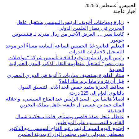
الخميس, أغسطس 6 2026
أخبار عاجلة
زيارة ومباحثات أخوية.. الرئيس السيسي يستقبل عاهل
البحرين في مطار العلمين الدولي
كادينا سير … العرض الأخير من ريال مدريد لـ فينيسوس
جونيور
التعليم العالي: غدًا الخميس الساعة السابعة مساءً آخر موعد
للتسجيل لاختبارات القدرات
رئيس الوزراء يشهد توقيع اتفاقية تأسيس شركة “مواصلات
مدن مصر” لتشغيل منظومة النقل الذكي بالمدن العمرانية
الجديدة
ستاد القاهرة يستضيف مباريات 5 أندية في الدوري المصري
قبل أن تتزوج ماذا يريد منك الله؟
محافظ الجيزة يعتمد خفض الحد الأدنى لتنسيق القبول
بالثانوي العام إلى 225 درجة
اتصالأ هاتفيأ بين السيد الرئيس عبد الفتاح السيسي، و جلالة
الملك حمد بن عيسى آل خليفة، عاهل مملكة البحرين
الشقيقة
عاطل ينتحل صفة قاضي ويستأجر قاعة بمحكمة شمال
القاهرة للنصــ.ــب على المواطنين
اجتمع اليوم السيد الرئيس عبد الفتاح السيسي، مع الدكتور
مصطفى مدبولي رئيس مجلس الوزراء،بمدينة العلمين