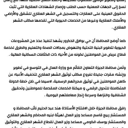
رسميًا وتصوير الوثائق المطلوب تسجيلها وحفظ النسخ الأصلية منها، مع إرسال
نسخ إلى الجهات المعنية حسب الطلب وإصدار الشهادات العقارية التي تثبت
الحقوق العينية على العقارات والتسجيل في الشهر العقاري للشقق والأراضي
والأملاك العقارية وغيرها من الخدمات الحيوية التي تقدمها مكاتب الشهر
العقاري .
كما أوضح المحافظ أن حي بولاق الدكرور يشهد تنفيذ عدد من المشروعات
الحيوية لتطوير البنية التحتية والنهوض بمجالات الصحة والتعليم والطرق لخدمة
قطاع عريض من المواطنين لكونه من الأحياء ذات الكثافات السكانية العالية .
وثمن محافظ الجيزة التعاون القائم مع وزارة العدل في التوسع في تطوير
وإنشاء مقرات جديدة لفروع مكاتب توثيق الشهر العقاري لتخفيف الأعباء عن
كاهل المواطنين في توثيق محرراتهم الرسمية، لاسيما في ظل خطة الدولة
المتكاملة للتحول الرقمي و ميكنة الخدمات المقدمة للمواطنين وتحقيق
الشفافية والنزاهة وسرعة إنجاز معاملاتهم اليومية .
رافق محافظ الجيزة خلال الافتتاح الأستاذة هند عبد الحليم نائب المحافظ و
المستشار ربيع قاسم مساعد وزير العدل لهيئة ابنيه المحاكم والشهر العقاري
والمستشار يوسف الكومي مساعد وزير العدل لقطاع الشهر العقاري والتوثيق