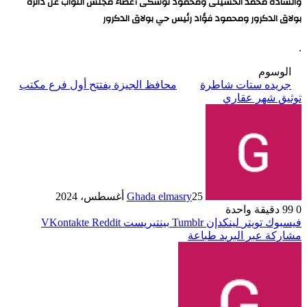
والسادة محمد الحسينى ومحمود توشكى أعضاء مجلس النواب عن دائرة
بولاق الدكرور ومحمود فؤاد رئيس حي بولاق الدكرور
.
الوسوم
جريده ستات شاطرة
محافظ الجيزة يفتتح أول فرع مكتب
توثيق شهر عقاري
25 أغسطس، 2024
Ghada elmasry
0
99
دقيقة واحدة
فيسبوك
تويتر
لينكدإن
بينتيريست
مشاركة عبر البريد
طباعة