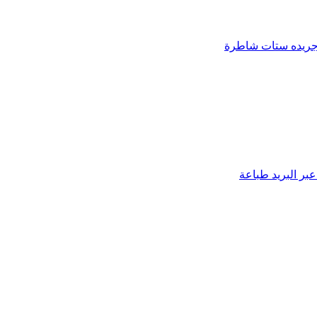
ريده ستات شاطرة
بر البريد
طباعة