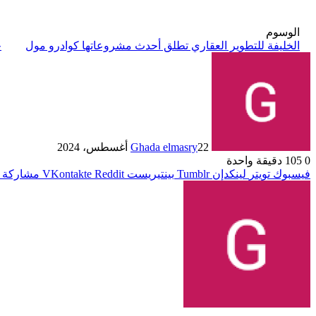
الوسوم
الخليفة للتطوير العقاري تطلق أحدث مشروعاتها كوادرو مول
ج
22 أغسطس، 2024
Ghada elmasry
0
105
دقيقة واحدة
فيسبوك
تويتر
لينكدإن
بينتيريست
مشاركة ع