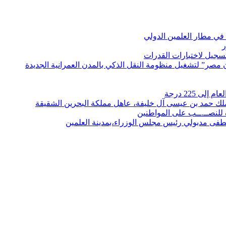
في مطار العلمين الدولي
ر
لتسجيل لاختبارات القدرات
مصر” لتشغيل منظومة النقل الذكي بالمدن العمرانية الجديدة
 225 درجة
الملك حمد بن عيسى آل خليفة، عاهل مملكة البحرين الشقيقة
لنصــ.ــب على المواطنين
صطفى مدبولي رئيس مجلس الوزراء،بمدينة العلمين