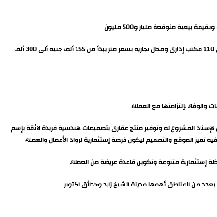
يعتبر كوادرو مول مشروع تجارى إدارى على مساحة 5500 متر بأميز المواقع بإطلالة مباشرةعلى وصلة دهشور بمدينة الشيخ زايد ويتكون من أرضى ودورين بإجمالي 110 مكتب إدارى ومحال تجارية بسعر متر يبدأ من 155 ألف جنيه ألى 300 ألف
 لإسناد المشروع له وتوفير منتج عقارى بتصميمات هندسية فريدة لائقة بإسم
تميز الموقع والتصميم ليكون فرصة إستثمارية لرواد الأعمال والعملاء
ة إستثمارية متنوعة وتكوين قاعدة عريضة من العملاء
بعدد من المناطق أهمها مدينة الشيخ زايد وحدائق اكتوبر