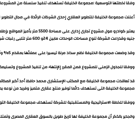
وفقا لخطتها التوسعية :مجموعة الخليفة تستهدف تنفيذ سلسلة من المشروعات ب
أعلنت مجموعة الخليفة للتطوير العقاري إحدى الشركات الرائدة في مجال التطوير العقاري عن طرح مشروعها كوادر
جنيه وقدراعت الشركة تنوع مساحات الوحدات مابين 24و 600 متر لتلبى رغبات شريحة عريضة من العملاء
وقد وضعت مجموعة الخليفة نظم سداد مرنة تيسيرا على عملائها بمقدم 5% وأقساط تصل ل 7 سنوات
ووفقا للجدول الزمنى للمشروع فمن المقرر إلإنتهاء من تنفيذ المشروع وتسليمة فى غضون 36 شهر ومن المتعارف عليه إلتزام مجموعة الخليفة بتوقيتات التسليمات والوفا
قد تعاقدت مجموعة الخليفة مع المكتب الإستشارى محمد حافظ أحد أكبر المكاتب 
مجموعة الخليفة التى تستهدف دائما توفير منتج عقارى متميز وفريد من نوعه يم
ووفقا للخطة الاستراتيجية والمستقبلية للشركة تستهدف مجموعة الخليفة التوس
والجدير بالذكر أن مجموعة الخليفة لها تاريخ طويل بالسوق العقارى المصرى وتمت