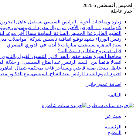
الخميس, أغسطس 6 2026
أخبار عاجلة
زيارة ومباحثات أخوية.. الرئيس السيسي يستقبل عاهل البحرين 
كادينا سير … العرض الأخير من ريال مدريد لـ فينيسوس جونيو
التعليم العالي: غدًا الخميس الساعة السابعة مساءً آخر موعد ل
رئيس الوزراء يشهد توقيع اتفاقية تأسيس شركة “مواصلات مدن 
ستاد القاهرة يستضيف مباريات 5 أندية في الدوري المصري
قبل أن تتزوج ماذا يريد منك الله؟
محافظ الجيزة يعتمد خفض الحد الأدنى لتنسيق القبول بالثانوي العام إلى
اتصالأ هاتفيأ بين السيد الرئيس عبد الفتاح السيسي، و جلالة 
عاطل ينتحل صفة قاضي ويستأجر قاعة بمحكمة شمال القاهرة ل
اجتمع اليوم السيد الرئيس عبد الفتاح السيسي، مع الدكتور م
إضافة عمود جانبي
القائمة
بحث عن
الرئيسية
المطبخ