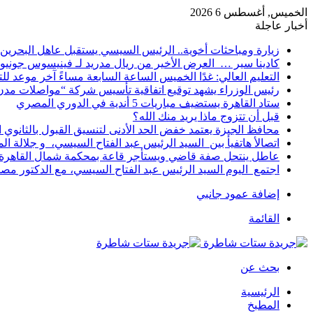
الخميس, أغسطس 6 2026
أخبار عاجلة
زيارة ومباحثات أخوية.. الرئيس السيسي يستقبل عاهل البحرين 
كادينا سير … العرض الأخير من ريال مدريد لـ فينيسوس جونيو
التعليم العالي: غدًا الخميس الساعة السابعة مساءً آخر موعد ل
رئيس الوزراء يشهد توقيع اتفاقية تأسيس شركة “مواصلات مدن 
ستاد القاهرة يستضيف مباريات 5 أندية في الدوري المصري
قبل أن تتزوج ماذا يريد منك الله؟
محافظ الجيزة يعتمد خفض الحد الأدنى لتنسيق القبول بالثانوي العام إلى
اتصالأ هاتفيأ بين السيد الرئيس عبد الفتاح السيسي، و جلالة 
عاطل ينتحل صفة قاضي ويستأجر قاعة بمحكمة شمال القاهرة ل
اجتمع اليوم السيد الرئيس عبد الفتاح السيسي، مع الدكتور م
إضافة عمود جانبي
القائمة
بحث عن
الرئيسية
المطبخ