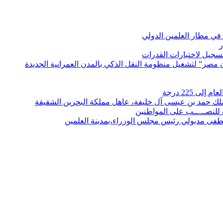
في مطار العلمين الدولي
ر
لتسجيل لاختبارات القدرات
مصر” لتشغيل منظومة النقل الذكي بالمدن العمرانية الجديدة
 225 درجة
الملك حمد بن عيسى آل خليفة، عاهل مملكة البحرين الشقيقة
لنصــ.ــب على المواطنين
صطفى مدبولي رئيس مجلس الوزراء،بمدينة العلمين