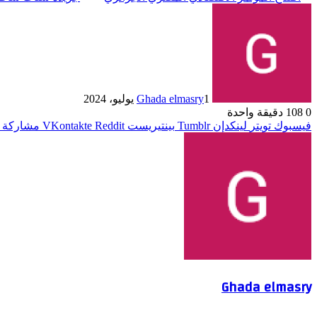
1 يوليو، 2024
Ghada elmasry
0
108
دقيقة واحدة
فيسبوك
تويتر
لينكدإن
بينتيريست
مشاركة ع
Ghada elmasry