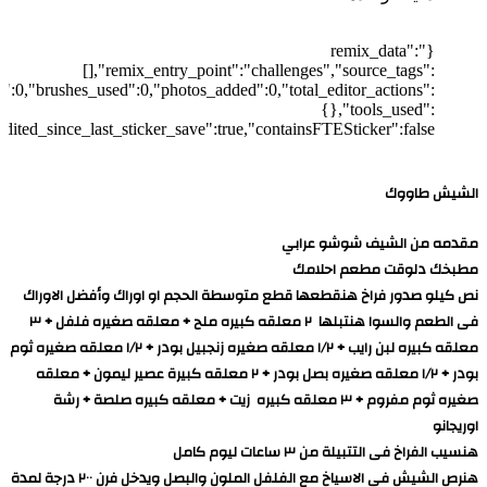
{"remix_data":
[],"remix_entry_point":"challenges","source_tags":
d":0,"brushes_used":0,"photos_added":0,"total_editor_actions":
{},"tools_used":
edited_since_last_sticker_save":true,"containsFTESticker":false}
الشيش طاووك
مقدمه من الشيف شوشو عرابي
مطبخك دلوقت مطعم احلامك
نص كيلو صدور فراخ هنقطعها قطع متوسطة الحجم او اوراك وأفضل الاوراك
فى الطعم والسوا هنتبلها ٢ معلقه كبيره ملح + معلقه صغيره فلفل + ٣
معلقه كبيره لبن رايب + ١/٢ معلقه صغيره زنجبيل بودر + ١/٢ معلقه صغيره ثوم
بودر + ١/٢ معلقه صغيره بصل بودر + ٢ معلقه كبيرة عصير ليمون + معلقه
صغيره ثوم مفروم + ٣ معلقه كبيره زيت + معلقه كبيره صلصة + رشة
اوريجانو
هنسيب الفراخ فى التتبيلة من ٣ ساعات ليوم كامل
هنرص الشيش فى الاسياخ مع الفلفل الملون والبصل ويدخل فرن ٢٠٠ درجة لمدة