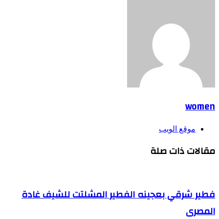
women
موقع الويب
مقالات ذات صلة
فطير شرقي بعجينه الفطير المشلتت للشيف غادة
المصرى