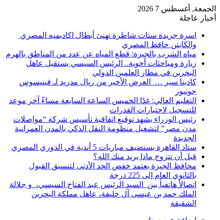
الجمعة, أغسطس 7 2026
أخبار عاجلة
اسرة جريدة ستات شاطرة تهنئ أبطال اكاديميه المصري
والكابتن حافظ المصري
مياه الشرب بالجيزة: قطع المياه عن عدد من المناطق بالهرم
زيارة ومباحثات أخوية.. الرئيس السيسي يستقبل عاهل
البحرين في مطار العلمين الدولي
كادينا سير … العرض الأخير من ريال مدريد لـ فينيسوس
جونيور
التعليم العالي: غدًا الخميس الساعة السابعة مساءً آخر موعد
للتسجيل لاختبارات القدرات
رئيس الوزراء يشهد توقيع اتفاقية تأسيس شركة “مواصلات
مدن مصر” لتشغيل منظومة النقل الذكي بالمدن العمرانية
الجديدة
ستاد القاهرة يستضيف مباريات 5 أندية في الدوري المصري
قبل أن تتزوج ماذا يريد منك الله؟
محافظ الجيزة يعتمد خفض الحد الأدنى لتنسيق القبول
بالثانوي العام إلى 225 درجة
اتصالأ هاتفيأ بين السيد الرئيس عبد الفتاح السيسي، و جلالة
الملك حمد بن عيسى آل خليفة، عاهل مملكة البحرين
الشقيقة