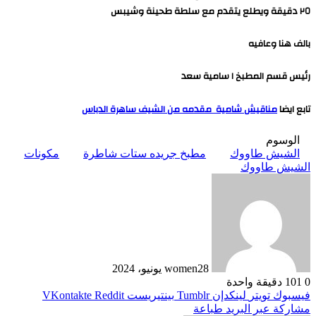
٢٥ دقيقة ويطلع يتقدم مع سلطة طحينة وشيبس
بالف هنا وعافيه
رئيس قسم المطبخ ا سامية سعد
تابع ايضا
مناقيش شامية مقدمه من الشيف ساهرة الدباس
الوسوم
الشيش طاووك
مطبخ جريده ستات شاطرة
مكونات
الشيش طاووك
28 يونيو، 2024
women
0
101
دقيقة واحدة
فيسبوك
تويتر
لينكدإن
بينتيريست
مشاركة عبر البريد
طباعة