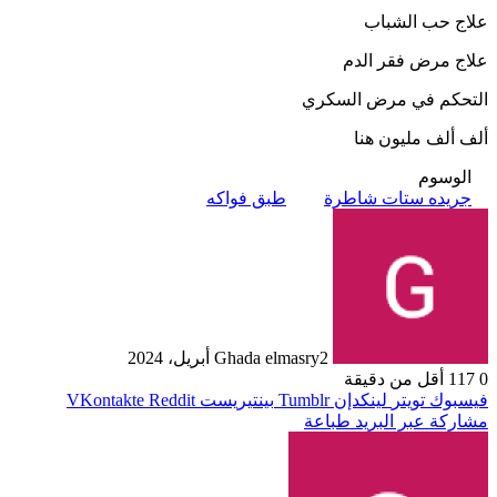
علاج حب الشباب
علاج مرض فقر الدم
التحكم في مرض السكري
ألف ألف مليون هنا
الوسوم
جريده ستات شاطرة
طبق فواكه
2 أبريل، 2024
Ghada elmasry
0
117
أقل من دقيقة
فيسبوك
تويتر
لينكدإن
بينتيريست
مشاركة عبر البريد
طباعة