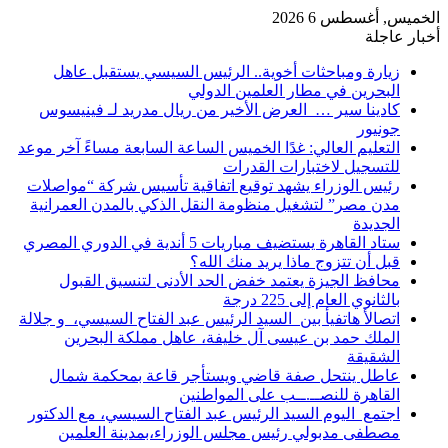
الخميس, أغسطس 6 2026
أخبار عاجلة
زيارة ومباحثات أخوية.. الرئيس السيسي يستقبل عاهل
البحرين في مطار العلمين الدولي
كادينا سير … العرض الأخير من ريال مدريد لـ فينيسوس
جونيور
التعليم العالي: غدًا الخميس الساعة السابعة مساءً آخر موعد
للتسجيل لاختبارات القدرات
رئيس الوزراء يشهد توقيع اتفاقية تأسيس شركة “مواصلات
مدن مصر” لتشغيل منظومة النقل الذكي بالمدن العمرانية
الجديدة
ستاد القاهرة يستضيف مباريات 5 أندية في الدوري المصري
قبل أن تتزوج ماذا يريد منك الله؟
محافظ الجيزة يعتمد خفض الحد الأدنى لتنسيق القبول
بالثانوي العام إلى 225 درجة
اتصالأ هاتفيأ بين السيد الرئيس عبد الفتاح السيسي، و جلالة
الملك حمد بن عيسى آل خليفة، عاهل مملكة البحرين
الشقيقة
عاطل ينتحل صفة قاضي ويستأجر قاعة بمحكمة شمال
القاهرة للنصــ.ــب على المواطنين
اجتمع اليوم السيد الرئيس عبد الفتاح السيسي، مع الدكتور
مصطفى مدبولي رئيس مجلس الوزراء،بمدينة العلمين