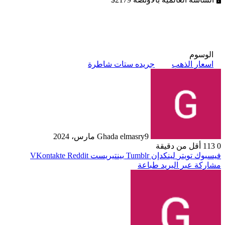
الوسوم
اسعار الذهب
جريده ستات شاطرة
9 مارس، 2024
Ghada elmasry
0
113
أقل من دقيقة
فيسبوك
تويتر
لينكدإن
بينتيريست
مشاركة عبر البريد
طباعة