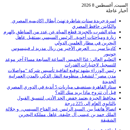
السبت, أغسطس 8 2026
أخبار عاجلة
اسرة جريدة ستات شاطرة تهنئ أبطال اكاديميه المصري
والكابتن حافظ المصري
مياه الشرب بالجيزة: قطع المياه عن عدد من المناطق بالهرم
زيارة ومباحثات أخوية.. الرئيس السيسي يستقبل عاهل
البحرين في مطار العلمين الدولي
كادينا سير … العرض الأخير من ريال مدريد لـ فينيسوس
جونيور
التعليم العالي: غدًا الخميس الساعة السابعة مساءً آخر موعد
للتسجيل لاختبارات القدرات
رئيس الوزراء يشهد توقيع اتفاقية تأسيس شركة “مواصلات
مدن مصر” لتشغيل منظومة النقل الذكي بالمدن العمرانية
الجديدة
ستاد القاهرة يستضيف مباريات 5 أندية في الدوري المصري
قبل أن تتزوج ماذا يريد منك الله؟
محافظ الجيزة يعتمد خفض الحد الأدنى لتنسيق القبول
بالثانوي العام إلى 225 درجة
اتصالأ هاتفيأ بين السيد الرئيس عبد الفتاح السيسي، و جلالة
الملك حمد بن عيسى آل خليفة، عاهل مملكة البحرين
الشقيقة