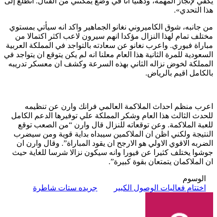
يكفي لإنجاز المهمة، وذهنياً أنا في وضع يمكّنني من القتال. أتطلع إلى
هذا التحدي».
من جانبه، شوق الكاميروني نغانو الجماهير واكد انه سيأتي بمستوي
مختلف تمام لهذا النزال مؤكدا انهم سيرون لاعب اكثر اكتمالا من
مباراة فيوري. واعرب نغانو عن سعادته بالتواجد في المملكة العربية
السعودية للمرة الثانية هذا العام معلنا انه لم يكن يتوقع ان يتواجد في
المملكة لخوض نزاله الثاني بهذه السرعة وكشف ان معسكر تدريبه
بالكامل اقيم بالرياض.
اعرب منظم احداث الملاكمة العالمي فرانك وارن عن تنظيمه
للحدث الثالث هذا العام وشكر المملكة علي توفيرها الدعم الكامل
للعبة الملاكمة. وعن توقعاته للنزال قال وارن “من الصعب توقع
النتيجة ولكني اظن ان الملاكمين سيبداه بداية قوية ومن سيضرب
الضربه الاقوي الاولي هو الارجح ان يقود المباراة”. وقال وارن ان
جوشوا يختلف كثيرا عن فيورا وانه سيكون نزالا شرسا للغاية حيث
ان الملاكمان يتمتعان بقوة كبيرة”.
الوسوم
اختتام فعاليات الوصول الكبير
جريده ستات شاطرة