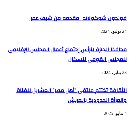
فوندون شوكولاته مقدمه من شيف عمر
24 يوليو، 2024
محافظ الجيزة يترأس إجتماع أعمال المجلس الإقليمى
للمجلس القومى للسكان
23 يناير، 2024
الثقافة تختتم ملتقى “أهل مصر” العشرين للفتاة
والمرأة الحدودية بالعريش
4 مايو، 2025