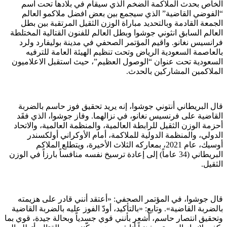
الخاص بحدث الملاكمة الضخم الذي سيقام في بلادها تحت اسم
“الفوضي القاضية” الذي سيجمع بين بعض افضل ملاكمو العالم
الجمعة القادمة وبالتحديد مباراة الوزن الثقيل المرتقبة بين بطل
العالم السابق انثوني جوشوا وبطل العالم للفنون القتالية المختلطة
فرانسيس نغانو. واقيم المؤتمر الصحفي في مدينة بوليفارد ولرد
بالعاصمة السعودية الرياض وتحت تنظيم الهيئة العامة للترفيه
السعودية تحت عنوان “الوصول العظيم”، حيث استقبل الاعلاميون
الملاكمين المشاركين بالحدث.
قال البريطاني أنتوني جوشوا، إنه يريد تحقيق فوز حاسم بالضربة
القاضية على فرنسيس نغانو، في نزالهما. وفاز جوشوا، الذي فقَد
أحزمة الوزن الثقيل للرابطة العالمية، والمنظمة العالمية، والاتحاد
الدولي، والمنظمة الدولية للملاكمة، أمام الأوكراني أولكسندر
أوسيك، عام 2021، بمعاركه الثلاث الأخيرة، ويتطلع الملاكم
البريطاني (34 عاماً) إلى إعادة ترسيخ نفسه منافساً بارزاً في الوزن
الثقيل.
قال جوشوا، في المؤتمر الصحفي: «أعتقد أنني قادر على هزيمته
بالضربة القاضية». وتابع: «بالتأكيد، أودّ الفوز عليه بالضربة القاضية
وتحقيق انتصار حاسم، أشعر بأنني قوي جسدياً وبحالة جيدة، قوي بما