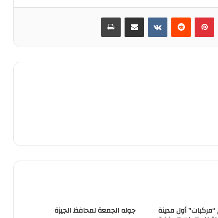
‏Tumblr
بينتيريست
‏Reddit
‏VKontakte
مشاركة عبر البريد
طباعة
“مركبات” أول مدينة
جوله الجمعة لمحافظ الجيزة