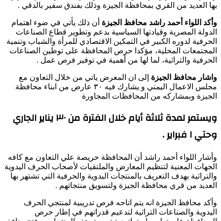
بها العديد من القري بمحافظة الجيزة وذلك بفندق سفير بالدقي .
وأكد اللواء أحمد راشد محافظ الجيزة
أن ذلك يأتي في ضوء اهتمام
الدولة المصرية وقيادتها السياسية بدعم وتطوير قطاع الصناعات
الحرفية لدوره الكبير في التمكين الاقتصادي للمرأة والشباب وتنمية
المجتمعات المحلية، مؤكدا حرص المحافظة على توطين الصناعات
الحرفية والتراثية، لما لها من أهمية في توفير فرص عمل .
واشار محافظ الجيزة
إلى ان المعرض ياتي من خلال التعاون مع
مجلس الاعمال اليمني و يشارك فيه ٣٠ عارض من ابناء محافظة
الجيزة وبمشاركه من المحافظات المجاورة
ويستمر لمدة ثلاثة أيام خلال الفترة من ٣٠ يناير الجاري
وحتي ١ فبراير .
وأشار اللواء أحمد راشد أن المحافظة حريصة علي التعاون مع كافه
الجهات المعنية لتنظيم المعارض والملتقيات لأصحاب الحرف اليدوية
والتراثية بهدف التعريف بالمنتجات اليدوية والحرفية التي تشتهر بها
العديد من قري محافظة الجيزة ولتسويق منتجاتهم .
وأكد محافظ الجيزة انه يتم اتاحه فرص تدريبية لمنتجي الحرف
اليدوية والصناعات التراثية لتدعيم قدراتهم في إطار حرص