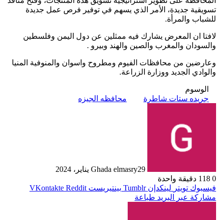
المحافظة على تطوير استراتيجية تسويق هذه المنتجات، وفتح منافذ
تسويقية جديدة، الأمر الذي يسهم في توفير فرص عمل جديدة
للشباب والمرأة.
لافتا ان المعرض يشارك فيه ممثلين عن دول اليمن وفلسطين
والسودان والمغرب والصين والهند وبيرو .
وعارضين من محافظات الفيوم ومطروح واسوان والمنوفية المنيا
والوادي الجديد ووزارة الزراعة.
الوسوم
جريده ستات شاطرة
محافظه الجيزه
29 يناير، 2024
Ghada elmasry
0
118
دقيقة واحدة
فيسبوك
تويتر
لينكدإن
بينتيريست
مشاركة عبر البريد
طباعة