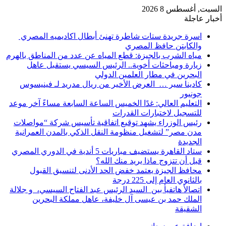
السبت, أغسطس 8 2026
أخبار عاجلة
اسرة جريدة ستات شاطرة تهنئ أبطال اكاديميه المصري
والكابتن حافظ المصري
مياه الشرب بالجيزة: قطع المياه عن عدد من المناطق بالهرم
زيارة ومباحثات أخوية.. الرئيس السيسي يستقبل عاهل
البحرين في مطار العلمين الدولي
كادينا سير … العرض الأخير من ريال مدريد لـ فينيسوس
جونيور
التعليم العالي: غدًا الخميس الساعة السابعة مساءً آخر موعد
للتسجيل لاختبارات القدرات
رئيس الوزراء يشهد توقيع اتفاقية تأسيس شركة “مواصلات
مدن مصر” لتشغيل منظومة النقل الذكي بالمدن العمرانية
الجديدة
ستاد القاهرة يستضيف مباريات 5 أندية في الدوري المصري
قبل أن تتزوج ماذا يريد منك الله؟
محافظ الجيزة يعتمد خفض الحد الأدنى لتنسيق القبول
بالثانوي العام إلى 225 درجة
اتصالأ هاتفيأ بين السيد الرئيس عبد الفتاح السيسي، و جلالة
الملك حمد بن عيسى آل خليفة، عاهل مملكة البحرين
الشقيقة