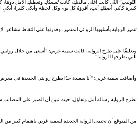
التّوليب” التّي كانت أغلى مالديكِ، كانت تُسعدُكِ وتعطيكِ الأمل دومًا، 
كبيرة كأنّني أضمّكِ أنتِ، أقرؤهُ كل يوم وكل لحظة وأبكي كثيرا، أبكيِ 
تتميز الرواية بأسلوبها الروائي المتميز، وقدرتها على التقاط مشاعر 
وتعليقًا على طرح الرواية، قالت سمية غربي: “أسعى من خلال روايتي ا
التي تطرحها الرواية”.
وأضافت سمية غربي: “أنا سعيدة جدًا بطرح روايتي الجديدة في معرض القا
تطرح الرواية رسالة أمل وتفاؤل، حيث تبين أن الصبر على المصائب سيؤ
من المتوقع أن تحظى الرواية الجديدة لسمية غربي باهتمام كبير من الق