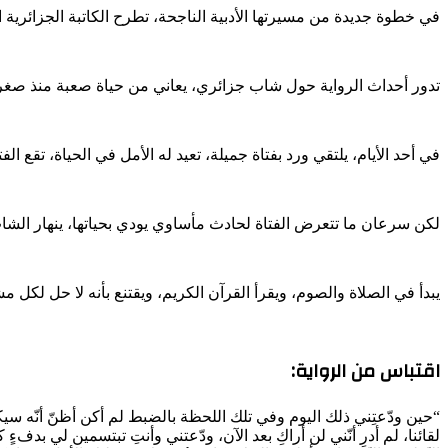
في خطوة جديدة من مسيرتها الأدبية الناجحة، تطرح الكاتبة الجزائرية ال
تدور أحداث الرواية حول شاب جزائري، يعاني من حياة صعبة منذ صغره،
في أحد الأيام، يلتقي ورد بفتاة جميلة، تعيد له الأمل في الحياة، تقع ال
لكن سرعان ما تتعرض الفتاة لحادث مأساوي يودي بحياتها، ينهار الشا
يبدأ في الصلاة والصوم، ويقرأ القرآن الكريم، ويقتنع بأنه لا حل لكل م
اقتباس من الرواية:
“حين ودّعتِني ذلك اليوم وفي تلك اللحظة بالضبط لم أكن أظنّ أنّه سيكون
لقائنا، لم أدرِ أنّني لن أراكِ بعد الآن، ودّعتني وأنتِ تبتسمين لي بدفءٍ