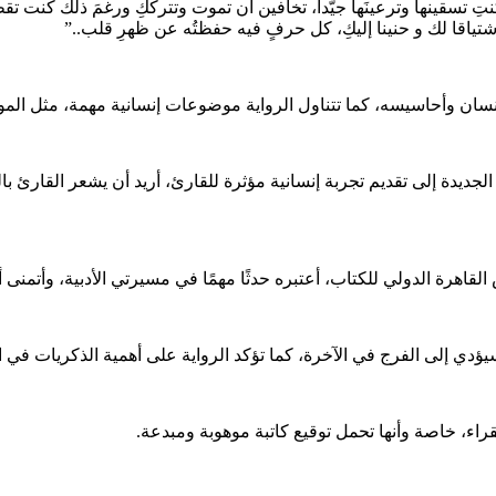
كنتِ تسقينها وترعينَها جيّدا، تخافين أن تموت وتترككِ ورغمَ ذلك كنت تقطفي
اشتياقا لك و حنينا إليكِ، كل حرفٍ فيه حفظتُه عن ظهرِ قلب..”
الإنسان وأحاسيسه، كما تتناول الرواية موضوعات إنسانية مهمة، مثل ال
لجديدة إلى تقديم تجربة إنسانية مؤثرة للقارئ، أريد أن يشعر القارئ 
هرة الدولي للكتاب، أعتبره حدثًا مهمًا في مسيرتي الأدبية، وأتمنى أن
دي إلى الفرج في الآخرة، كما تؤكد الرواية على أهمية الذكريات في ا
راء، خاصة وأنها تحمل توقيع كاتبة موهوبة ومبدعة.