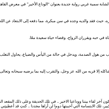
شابة سمية غربي رواية جديدة بعنوان “الوداع الأخير” في معرض القاهرة ال
 حيث فقد والديه وجده في سن مبكرة، مما دفعه إلى الابتعاد عن الله
فتاة في حبه ويقرران الزواج، وقضاء حياة سعيدة معًا.
ب من هول الصدمة، ويدخل في حالة من اليأس والضياع، يحاول التغلب عل
شاكله إلا قربه من الله عز وجل، والتقرب إليه بما يرضيه سبحانه وتعالى.
 آخر لقاء بيننا ووداعنا الاخير .. في تلك الحديقة وعلى ذلك المقعد الذ
 كبير، تلك الابتسامة التي أحببتها دوما لن أراها مجددا .. كنتِ قد أعطيتِني