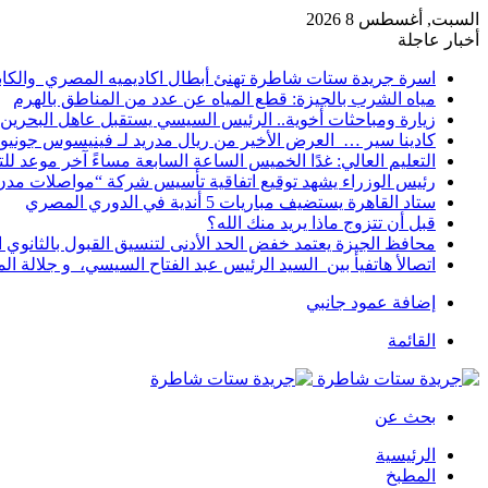
السبت, أغسطس 8 2026
أخبار عاجلة
اسرة جريدة ستات شاطرة تهنئ أبطال اكاديميه المصري والكا
مياه الشرب بالجيزة: قطع المياه عن عدد من المناطق بالهرم
زيارة ومباحثات أخوية.. الرئيس السيسي يستقبل عاهل البحرين 
كادينا سير … العرض الأخير من ريال مدريد لـ فينيسوس جونيو
التعليم العالي: غدًا الخميس الساعة السابعة مساءً آخر موعد ل
رئيس الوزراء يشهد توقيع اتفاقية تأسيس شركة “مواصلات مدن 
ستاد القاهرة يستضيف مباريات 5 أندية في الدوري المصري
قبل أن تتزوج ماذا يريد منك الله؟
محافظ الجيزة يعتمد خفض الحد الأدنى لتنسيق القبول بالثانوي العام إلى
اتصالأ هاتفيأ بين السيد الرئيس عبد الفتاح السيسي، و جلالة 
إضافة عمود جانبي
القائمة
بحث عن
الرئيسية
المطبخ