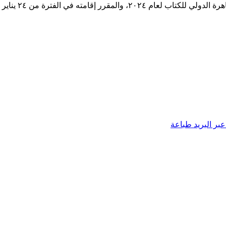
ته في الفترة من ٢٤ يناير إلى ٦ فبراير.
بر البريد
طباعة