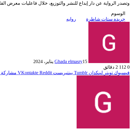
وتصدر الرواية عن دار إبداع للنشر والتوزيع، خلال فاعليات معرض القاهرة الدولي للكتاب لعام ٢٠٢٤، والمقرر إقام
الوسوم
جريده ستات شاطرة
روايه
15 يناير، 2024
Ghada elmasry
0
112
2 دقائق
فيسبوك
تويتر
لينكدإن
بينتيريست
مشاركة ع