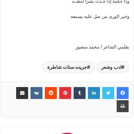
وذا حكمة إذا حـدث بشراً أمتعــه
وخير الورى من صل عليه يسمعه
بقلمي الشاعر / محمد منصور
ادب وشعر
جريده ستات شاطرة
لينكدإن
‏Tumblr
بينتيريست
‏Reddit
‏VKontakte
مشاركة عبر البريد
طباعة