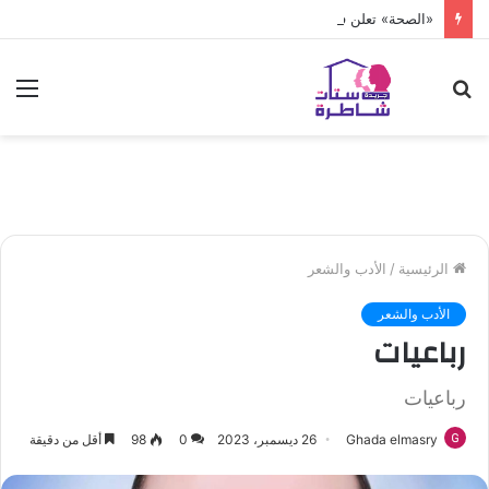
«الصحة» تعلن فحص أكثر من 10 ملايين طفل
بحث
الق
عن
الرئيسية
/
الأدب والشعر
الأدب والشعر
رباعيات
رباعيات
Ghada elmasry
26 ديسمبر، 2023
0
98
أقل من دقيقة