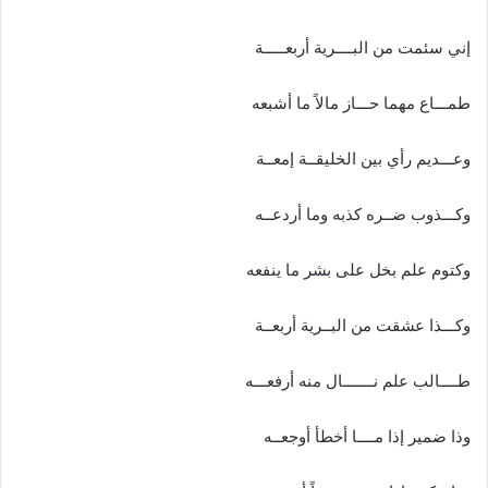
إني سئمت من البــــرية أربعـــــة
طمـــاع مهما حـــاز مالاً ما أشبعه
وعـــديم رأي بين الخليقــة إمعــة
وكـــذوب ضــره كذبه وما أردعــه
وكتوم علم بخل على بشر ما ينفعه
وكـــذا عشقت من البــرية أربعــة
طــــالب علم نـــــــال منه أرفعـــه
وذا ضمير إذا مــــا أخطأ أوجعــه