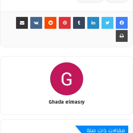
لينكدإن
‏Tumblr
بينتيريست
‏Reddit
‏VKontakte
مشاركة عبر البريد
طباعة
Ghada elmasry
مقالات ذات صلة