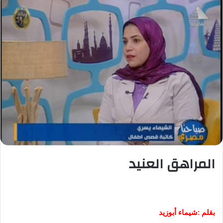
المراهق العنيد
بقلم :شيماء أبوزيد