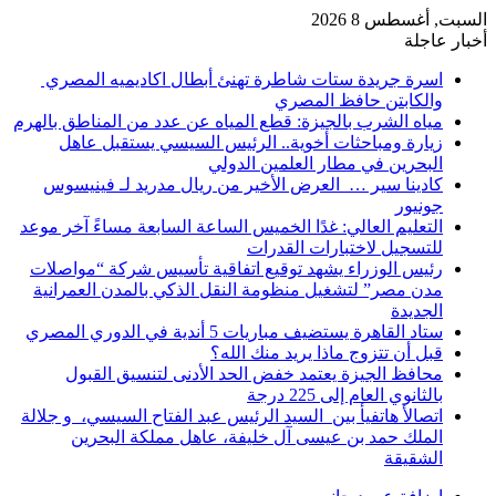
السبت, أغسطس 8 2026
أخبار عاجلة
اسرة جريدة ستات شاطرة تهنئ أبطال اكاديميه المصري
والكابتن حافظ المصري
مياه الشرب بالجيزة: قطع المياه عن عدد من المناطق بالهرم
زيارة ومباحثات أخوية.. الرئيس السيسي يستقبل عاهل
البحرين في مطار العلمين الدولي
كادينا سير … العرض الأخير من ريال مدريد لـ فينيسوس
جونيور
التعليم العالي: غدًا الخميس الساعة السابعة مساءً آخر موعد
للتسجيل لاختبارات القدرات
رئيس الوزراء يشهد توقيع اتفاقية تأسيس شركة “مواصلات
مدن مصر” لتشغيل منظومة النقل الذكي بالمدن العمرانية
الجديدة
ستاد القاهرة يستضيف مباريات 5 أندية في الدوري المصري
قبل أن تتزوج ماذا يريد منك الله؟
محافظ الجيزة يعتمد خفض الحد الأدنى لتنسيق القبول
بالثانوي العام إلى 225 درجة
اتصالأ هاتفيأ بين السيد الرئيس عبد الفتاح السيسي، و جلالة
الملك حمد بن عيسى آل خليفة، عاهل مملكة البحرين
الشقيقة